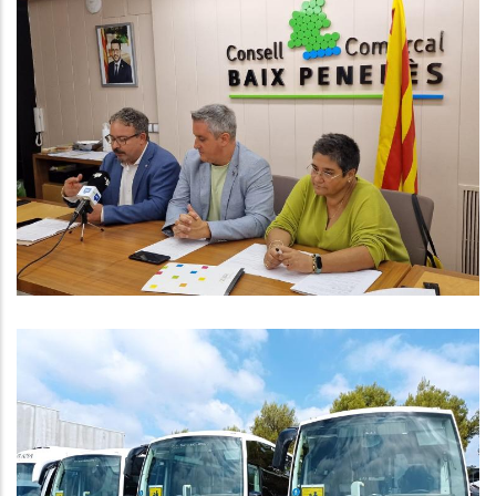
Nou Programa De Formació
Comarcal Que Beneficiarà A Un
Centenar De Persones
Ocupació
A Partir De Dilluns Els Estudiants
De Batxillerat I Cicles Formatius
Podran Utilitzar Els Servei De
Transport Escolar Del Consell