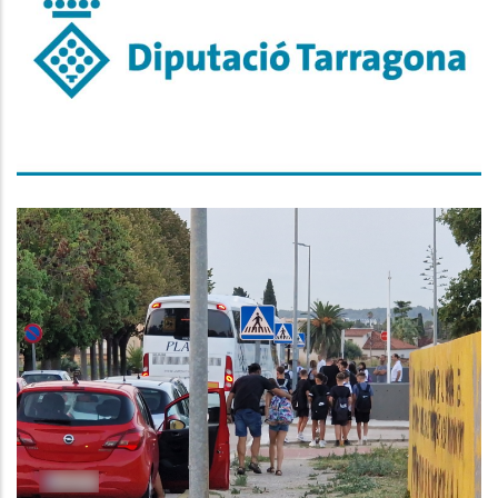
Municipis De La Comarca De
Menys De 20.000 Habitants.
Altres
Més De 1.400 Alumnes
Baixpenedesencs Utilitzen Servei
De Transport Escolar Del CCBP En
L’inici Del Curs
Educació