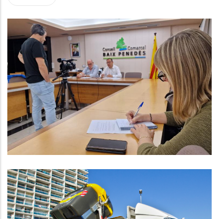
Continua La Tendència Positiva
Del Mercat De Treball Al Baix
Penedès Durant El Tercer
Trimestre De 2023
Ocupació
El CCBP Aprova La Tercera