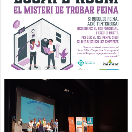
"Escape Room: El Misteri De
Trobar Feina"
Ocupació
Novena Edició Del "Canvi De
Marxa" Al Baix Penedès
Educació