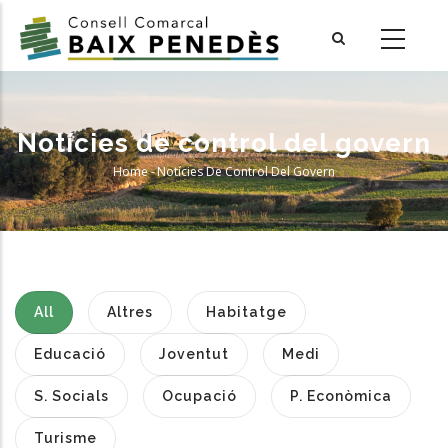
Skip
to
main
content
Notícies de control del govern
Home
-
Notícies De Control Del Govern
Breadcrumb
All
Altres
Habitatge
Educació
Joventut
Medi
S. Socials
Ocupació
P. Econòmica
Turisme