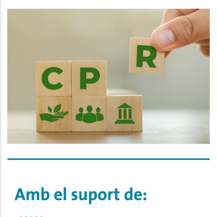
Taula Territorial Per La Compra
Pública Responsable A L’Alt
Penedès, Anoia, Baix Penedès I
Garraf
Altres
Implementació De L’esquema
Nacional De Seguretat (ENS) Als