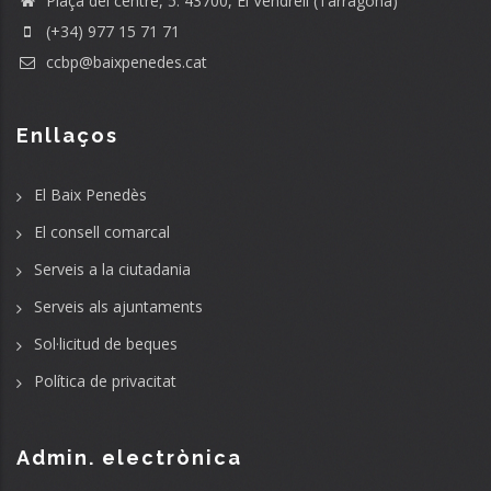
Plaça del centre, 5. 43700, El Vendrell (Tarragona)
(+34) 977 15 71 71
ccbp@baixpenedes.cat
Enllaços
El Baix Penedès
El consell comarcal
Serveis a la ciutadania
Serveis als ajuntaments
Sol·licitud de beques
Política de privacitat
Admin. electrònica