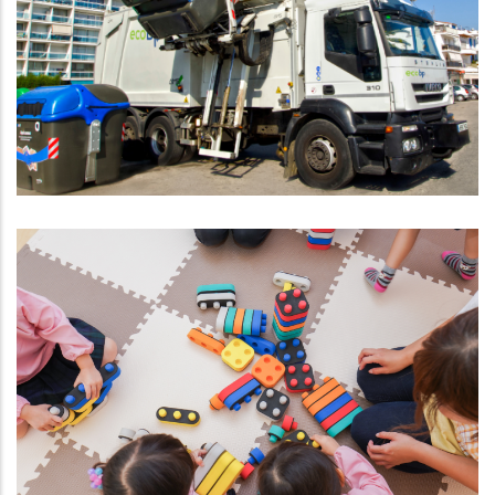
Pròrroga De La Recollida De
Residus Mentre Es Licita El Nou
Servei
Altres
El Consell Comarcal Del Baix
Penedès Posa En Marxa Una
Ludoteca Comarcal A 11 Municipis
,
Educació
S. socials