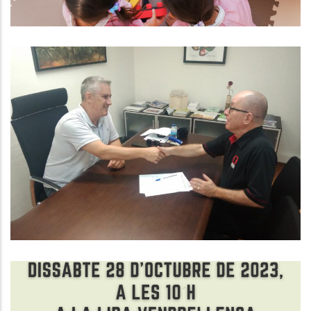
Els Nens Del Vendrell I El Consell
Comarcal Renoven El Conveni De
Col.laboració Del Projecte Fem
Pinya Baix Penedès
S. socials
L'Institut D'Estudis Penedesencs I