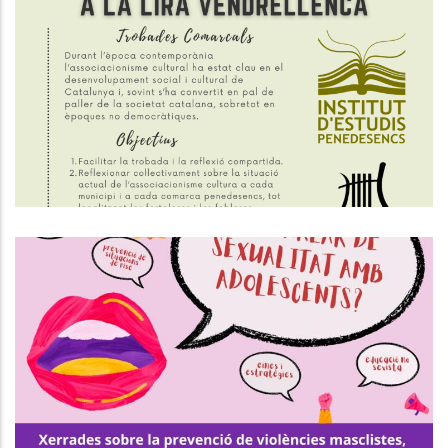
La Lira Vendrellenca, Amb La
Col·laboració Del Consell
Comarcal Del Baix Penedès,
Impulsen Unes Jornades Sobre
L'associacionisme Cultural
Altres
El Consell Comarcal Del Baix
Penedès Crea El Programa Jove
#preguntaopassa De Prevenció
De Les Violències Masclistes Als
Instituts