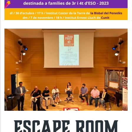
S. socials
Celebració Del Desè Aniversari
Del Projecte Solidari Fem Pinya
S. socials