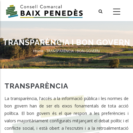
Skip
to
main
content
TRANSPARÈNCIA I BON GOVERN
Home
-
TRANSPARÈNCIA I BON GOVERN
Breadcrumb
TRANSPARÈNCIA
La transparència, l'accés a la informació pública i les normes de
bon govern han de ser els eixos fonamentals de tota acció
política. El bon govern és el que respon a les preferències i
valors majoritàriament configurats mitjançant el debat polític i el
conflicte social, i està obert a l'escrutini i a la retroalimentació