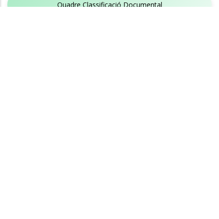
Quadre Classificació Documental
Informació de contacte
Per posar-te en contacte amb les nostres oficines ho pots fer
presencialment, per telèfon, correu electrònic o a través de la
nostra seu electrònica.
Plaça del centre, 5. 43700, El Vendrell (Tarragona)
(+34) 977 15 71 71
ccbp@baixpenedes.cat
Enllaços
El Baix Penedès