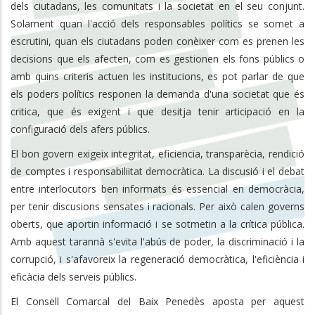
dels ciutadans, les comunitats i la societat en el seu conjunt.
Solament quan l'acció dels responsables polítics se somet a
escrutini, quan els ciutadans poden conèixer com es prenen les
decisions que els afecten, com es gestionen els fons públics o
amb quins criteris actuen les institucions, es pot parlar de que
els poders polítics responen la demanda d'una societat que és
critica, que és exigent i que desitja tenir articipació en la
configuració dels afers públics.
El bon govern exigeix integritat, eficiencia, transparècia, rendició
de comptes i responsabiliitat democràtica. La discusió i el debat
entre interlocutors ben informats és essencial en democràcia,
per tenir discusions sensates i racionals. Per això calen governs
oberts, que aportin informació i se sotmetin a la crítica pública.
Amb aquest tarannà s'evita l'abús de poder, la discriminació i la
corrupció, i s'afavoreix la regeneració democràtica, l'eficiència i
eficàcia dels serveis públics.
El Consell Comarcal del Baix Penedès aposta per aquest