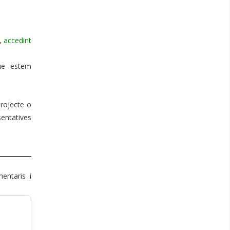
s,
accedint
que estem
projecte o
entatives
entaris i