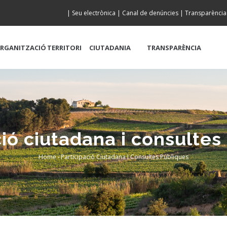
|
Seu electrònica
|
Canal de denúncies
|
Transparència
RGANITZACIÓ
TERRITORI
CIUTADANIA
TRANSPARÈNCIA
ció ciutadana i consultes
Home
-
Participació Ciutadana I Consultes Públiques
Breadcrumb