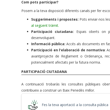
Com pots participar?
Posem a la teva disposició diferents canals per fer esco
Suggeriments i propostes:
Pots enviar-nos les 
al següent tràmit.
Participació ciutadana:
Espais oberts on po
desenvolupant.
Informació pública:
Accés als documents en fase
Participació en l'elaboració de normativa
: A
avantprojecte de Reglament o Ordenança, recap
potencialment afectats per la futura norma.
PARTICIPACIÓ CIUTADANA
A continuació trobaràs les consultes públiques ober
contribueix a construir un Baix Penedès millor.
Fes la teva aportació a la consulta pública