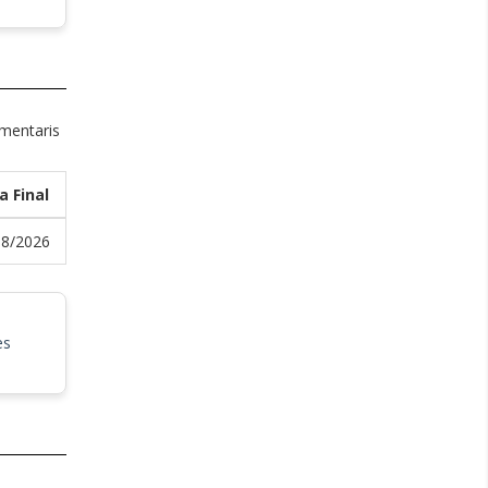
omentaris
a Final
08/2026
es