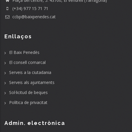
Plaça del centre, 5. 43700, El Vendrell (Tarragona)
(+34) 977 15 71 71
ccbp@baixpenedes.cat
Enllaços
El Baix Penedès
El consell comarcal
Serveis a la ciutadania
Serveis als ajuntaments
Sol·licitud de beques
Política de privacitat
Admin. electrònica