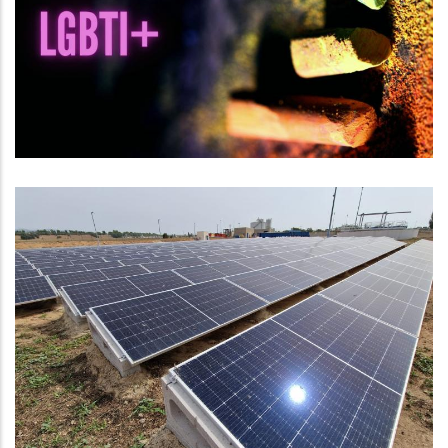
El Dia Per L'alliberament LGBTI+
S. socials
Jornada De Portes Obertes A La
Depuradora Comarcal
Medi