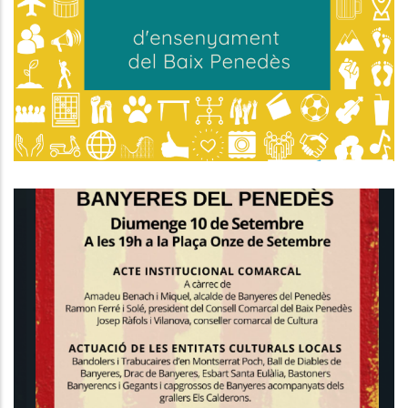
Guía D'Ensenyament Del Baix
Penedès
Educació
Banyeres Del Penedès Acollirà Els
Actes De La Commemoració
Comarcal De La Diada Nacional
Altres