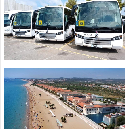
TRANSPORT ESCOLAR CURS 23/24
Educació
LÍNIA DE PRÉSTECS BONIFICATS
PER RENOVAR ESTABLIMENTS
TURÍSTICS - ICF TURISME
P. econòmica