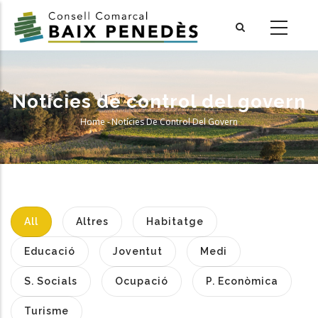
Skip
to
main
content
Notícies de control del govern
Home
-
Notícies De Control Del Govern
Breadcrumb
All
Altres
Habitatge
Educació
Joventut
Medi
S. Socials
Ocupació
P. Econòmica
Turisme