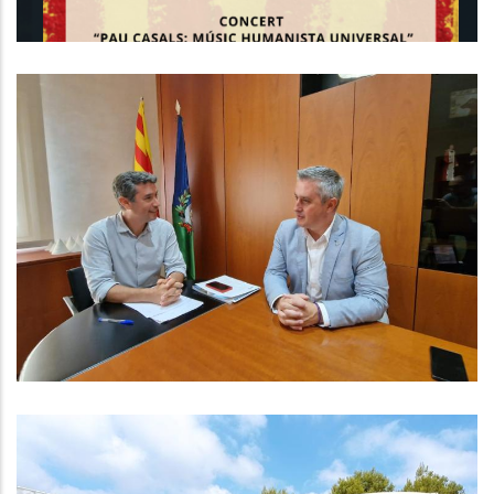
El President Es Reuneix Amb Tots
Els Alcaldes