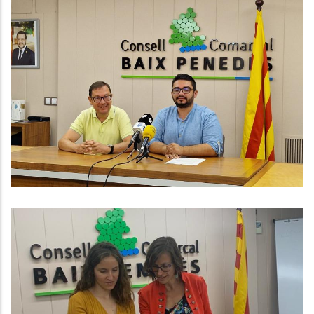
El CCBP Anuncia La 2a Edició A
Partir Del Mes De Setembre Del
Programa Dones RIU
P. econòmica
S'amplia El Conveni De
Col.laboració Amb Diversos
Ajuntaments En Matèria