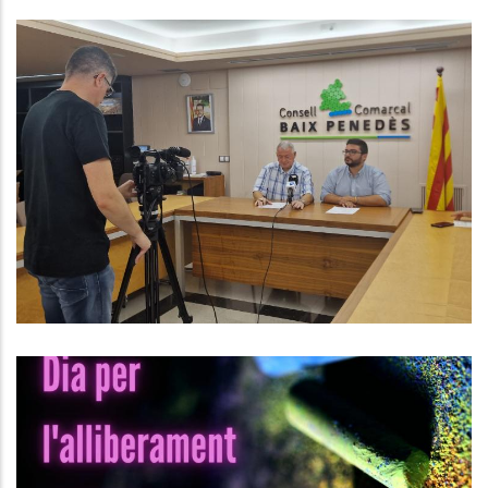
El Consell Contractarà 23
Persones Desocupades
Ocupació
El Proper Dimecres 28 De Juny És