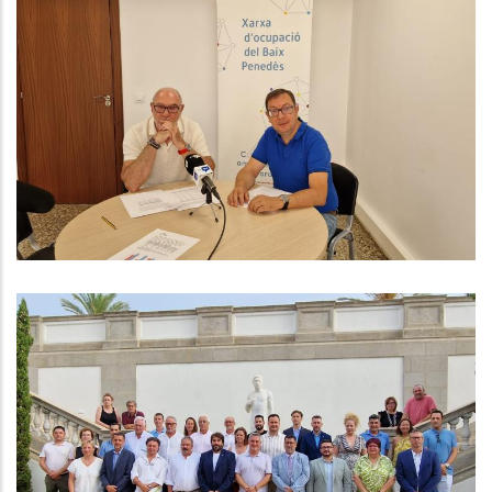
Continua Augmentant L'Ocupació
Al Baix Penedès Durant El Segon
Trimestre De L'any
Ocupació
Es Constitueix El Consell
Comarcal Del Baix Penedès
Altres