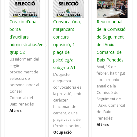
Creació d'una
Convocatòria,
Reunió anual
borsa
mitjançant
de la Comissió
d'auxiliars
concurs
de Seguiment
administratius/ves,
oposició, 1
de l'Arxiu
grup C2
plaça de
Comarcal del
Us informem del
psicòleg/a,
Baix Penedès
següent
Avui, 19 de
subgrup A1
procediment de
febrer, ha tingut
L'objecte
selecció de
lloc la reunió
d'aquesta
personal ober al
anual de la
convocatòria és
Consell
Comissió de
la
provisió, amb
Comarcal del
Seguiment de
caràcter
Baix Penedès.
l'Arxiu Comarcal
funcionari de
Altres
del Baix
carrera, d’una
Penedès.
plaça vacant de
Altres
tècnic superior,
Ocupació