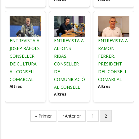
ENTREVISTA A
ENTREVISTA A
ENTREVISTA A
JOSEP RÀFOLS.
ALFONS
RAMON
CONSELLER
RIBAS.
FERRER.
DE CULTURA
CONSELLER
PRESIDENT
AL CONSELL
DE
DEL CONSELL
COMARCAL.
COMUNICACIÓ
COMARCAL
Altres
Altres
AL CONSELL
Altres
First
« Primer
Previous
‹ Anterior
Page
1
Current
2
Pagination
page
page
page