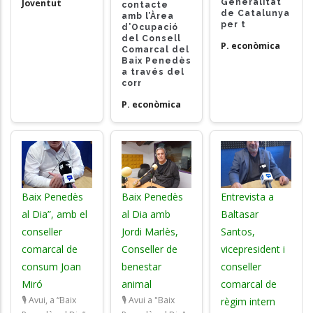
Generalitat
Joventut
contacte
de Catalunya
amb l’Àrea
per t
d’Ocupació
del Consell
P. econòmica
Comarcal del
Baix Penedès
a través del
corr
P. econòmica
Baix Penedès
Baix Penedès
Entrevista a
al Dia”, amb el
al Dia amb
Baltasar
conseller
Jordi Marlès,
Santos,
comarcal de
Conseller de
vicepresident i
consum Joan
benestar
conseller
Miró
animal
comarcal de
🎙️ Avui, a “Baix
🎙️ Avui a "Baix
règim intern