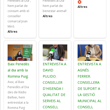
Penedès al Dia”,
Penedès al Dia"
hem parlat de
hem parlat de
Altres
consum amb el
benestar animal!
conseller
Altres
comarcal Joan
Miró.
Altres
Baix Penedès
ENTREVISTA A
ENTREVISTA A
al dia amb la
DAVID
AGNÉS
Romina Puig.
PULIDO.
FERRER.
Avui, al Baix
CONSELLER
CONSELLERA
Penedès al Dia
D'HISENDA I
DE SUPORT A
des de Ràdio
QUALITAT DE
LA GESTIÓ
Bellvei, hem
SERVEIS AL
MUNICIPAL AL
entrevistat a la
CONSELL
CONSELL
Romina Puig