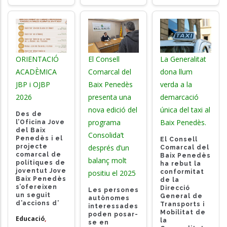
ORIENTACIÓ
El Consell
La Generalitat
ACADÈMICA
Comarcal del
dona llum
JBP i OJBP
Baix Penedès
verda a la
2026
presenta una
demarcació
nova edició del
única del taxi al
Des de
programa
Baix Penedès.
l’Oficina Jove
del Baix
Consolida’t
Penedès i el
El Consell
projecte
després d’un
Comarcal del
comarcal de
Baix Penedès
balanç molt
polítiques de
ha rebut la
joventut Jove
conformitat
positiu el 2025
Baix Penedès
de la
s’ofereixen
Direcció
Les persones
un seguit
General de
autònomes
d’accions d’
Transports i
interessades
Mobilitat de
poden posar-
Educació
,
la
se en