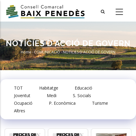
Skip
to
main
content
NOTÍCIES D'ACCIÓ DE GOVERN
Home
-
COMUNICACIÓ
-
NOTÍCIES D'ACCIÓ DE GOVERN
Breadcrumb
TOT
Habitatge
Educació
Joventut
Medi
S. Socials
Ocupació
P. Econòmica
Turisme
Altres