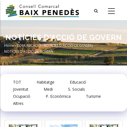
Skip
to
main
content
NOTÍCIES D'ACCIÓ DE GOVERN
Home
-
COMUNICACIÓ
-
NOTÍCIES D'ACCIÓ DE GOVERN
-
Breadcrumb
NOTÍCIES D'ACCIÓ DE GOVERN
TOT
Habitatge
Educació
Joventut
Medi
S. Socials
Ocupació
P. Econòmica
Turisme
Altres