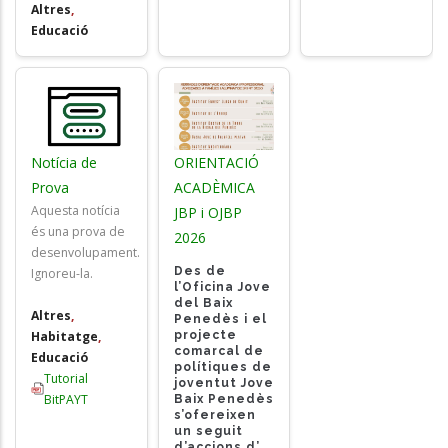
Altres
,
Educació
Notícia de
ORIENTACIÓ
Prova
ACADÈMICA
Aquesta notícia
JBP i OJBP
és una prova de
2026
desenvolupament.
Des de
Ignoreu-la.
l’Oficina Jove
del Baix
Altres
,
Penedès i el
projecte
Habitatge
,
comarcal de
Educació
polítiques de
Tutorial
joventut Jove
BitPAYT
Baix Penedès
s’ofereixen
un seguit
d’accions d’