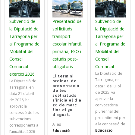
Subvenció de
Presentació de
Subvenció de
la Diputació de
sol·licituds
la Diputació de
Tarragona per
transport
Tarragona per
al Programa de
escolar infantil,
al Programa de
Mobilitat del
primària, ESO i
Mobilitat del
Consell
estudis post-
Consell
Comarcal
obligatoris
Comarcal
La Diputació de
exercici 2026
El termini
Tarragona, en
La Diputació de
ordinari de
data 1 de juliol
presentació
Tarragona, en
de les
de 2025, va
data 21 d’abril
sol·licituds
aprovar la
de 2026, ha
s'inicia el dia
convocatòria
20 de març
aprovat la
fins el 30
pluriennal del
concessió de les
d’agost.
procediment per
subvencions
a la concessió de
A les
corresponents a
Educació
Educació
l’anualitat 2026