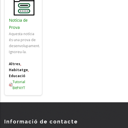
Notícia de
Prova
Aquesta notícia
és una prova de
desenvolupament.
Ignoreu-la.
Altres
,
Habitatge
,
Educació
Tutorial
BitPAYT
Informació de contacte