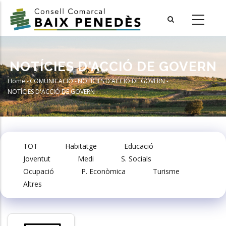
Skip
to
main
content
NOTÍCIES D'ACCIÓ DE GOVERN
Home
-
COMUNICACIÓ
-
NOTÍCIES D'ACCIÓ DE GOVERN
-
Breadcrumb
NOTÍCIES D'ACCIÓ DE GOVERN
TOT
Habitatge
Educació
Joventut
Medi
S. Socials
Ocupació
P. Econòmica
Turisme
Altres