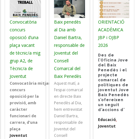
Convocatòria
Baix penedès
ORIENTACIÓ
concurs
al Dia amb
ACADÈMICA
oposició d’una
Daniel Bartra,
JBP i OJBP
plaça vacant
responsable de
2026
de tècnic/a mig
Joventut del
Des de
grup A2, de
Consell
l’Oficina Jove
del Baix
Tècnic/a de
Comarcal del
Penedès i el
projecte
Joventut
Baix Penedès
comarcal de
Convocatòria mitjançant
Aquest matí, a
polítiques de
concurs
l’espai comarcal
joventut Jove
Baix Penedès
oposició
per la
en directe Baix
s’ofereixen
provisió, amb
Penedès al Dia,
un seguit
caràcter
hem entrevistat
d’accions d’
funcionari de
Daniel Bartra,
Educació
,
carrera, d’una
responsable de
Joventut
plaça
Joventut del
Joventut
Consell