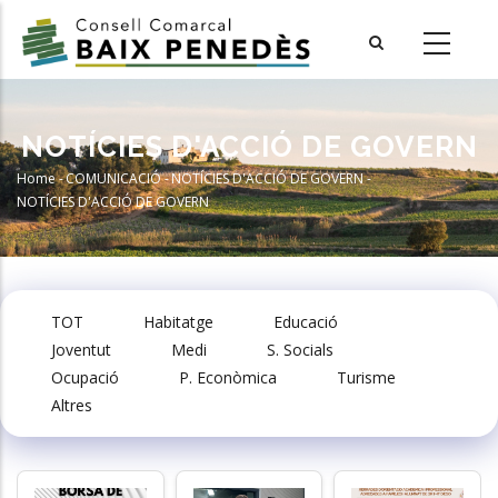
Skip
to
main
content
NOTÍCIES D'ACCIÓ DE GOVERN
Home
-
COMUNICACIÓ
-
NOTÍCIES D'ACCIÓ DE GOVERN
-
Breadcrumb
NOTÍCIES D'ACCIÓ DE GOVERN
TOT
Habitatge
Educació
Joventut
Medi
S. Socials
Ocupació
P. Econòmica
Turisme
Altres