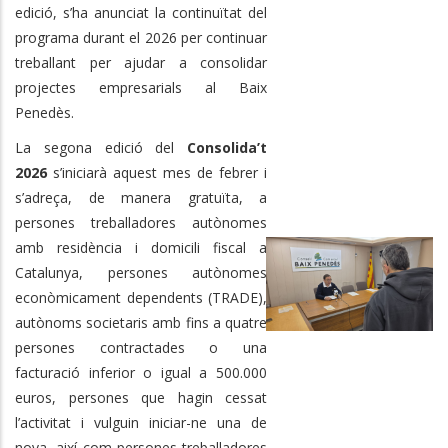
edició, s’ha anunciat la continuïtat del
programa durant el 2026 per continuar
treballant per ajudar a consolidar
projectes empresarials al Baix
Penedès.
La segona edició del
Consolida’t
2026
s’iniciarà aquest mes de febrer i
s’adreça, de manera gratuïta, a
persones treballadores autònomes
amb residència i domicili fiscal a
Catalunya, persones autònomes
econòmicament dependents (TRADE),
autònoms societaris amb fins a quatre
persones contractades o una
facturació inferior o igual a 500.000
euros, persones que hagin cessat
l’activitat i vulguin iniciar-ne una de
nova, així com persones treballadores