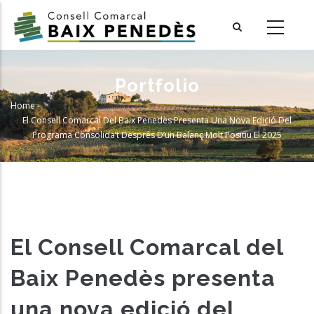
Skip
to
main
content
Portfolio
Home
-
Breadcrumb
El Consell Comarcal Del Baix Penedès Presenta Una Nova Edició Del
Programa Consolida’t Després D’un Balanç Molt Positiu El 2025
El Consell Comarcal del
Baix Penedès presenta
una nova edició del