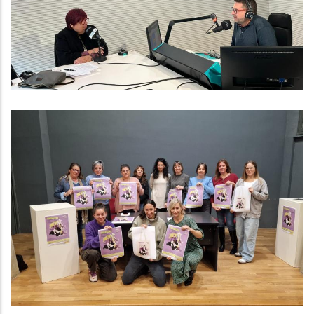
Altres
“Posiciona’t” La Nova Campanya
Del Consell Comarcal Per Lluitar
Contra La Violència Masclista
Dirigida Als Professionals De L’oci,
El Comerç I La Restauració Del
Baix Penedès
S. socials