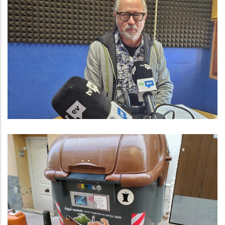
ENTREVISTA A JOSEP RÀFOLS.
CONSELLER DE CULTURA AL
CONSELL COMARCAL.
Altres
El Consell Comarcal Del Baix
Penedès Informa De La Firma El
Contracte Comarcal De Recollida I
Transport De Residus I L’inici Del
Servei A Partir Del Proper 1 De