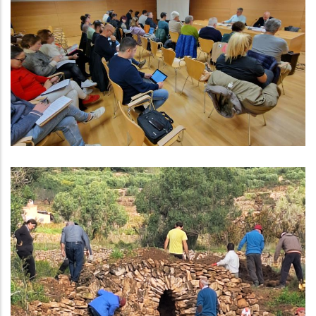
El Consell Comarcal Del Baix
Penedès Aprova Un Pressupost
Per Al 2025 De Més De 26 Milions
D'euros, El Més Alt De La Història
Altres
Finalització I Balanç De La
Setmana De La Pedra Seca Al Baix
Penedès
Turisme