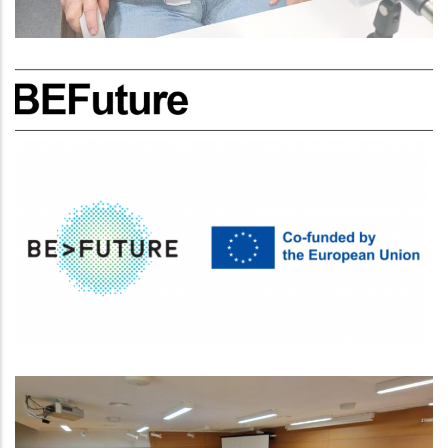
CONVOCATÒRIA PER A LA
CONCESSIÓ DE SUBVENCIONS PER
IMPULSAR PROJECTES
INNOVADORS EN EL SECTOR DEL
TURISME DE REUNIONS I
ESDEVENIMENTS
Turisme