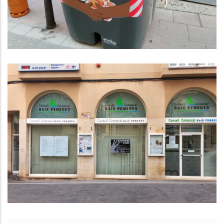
Gener De 2025
Medi
El Consell Comarcal Del Baix
Penedès No Farà Lots De Nadal
Als Seus Treballadors Seguint Una
Resolució Del Tribunal De
Comptes
Altres