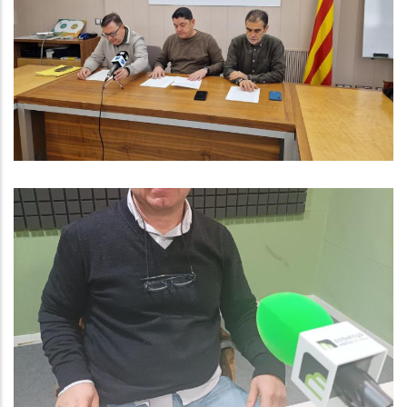
Programa Per Ajudar A
Professionalitzar Els Autònoms De
La Comarca
Ocupació
ENTREVISTA A CARLOS PADILLA.
CONSELLER DE GOVERN OBERT AL
CONSELL COMARCAL
Altres