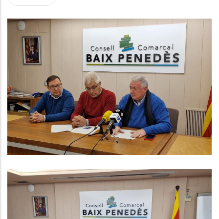
El Baix Penedès S’integrarà A La
Xarxa D’Autocaravanes Del
Penedès El 2025
Turisme
El Consell Comarcal Del Baix
Penedès Posa En Marxa Un