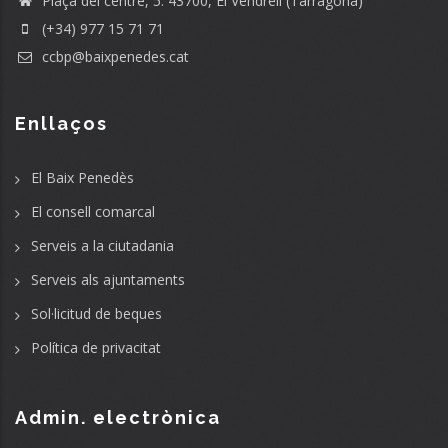
Plaça del centre, 5. 43700, El Vendrell (Tarragona)
(+34) 977 15 71 71
ccbp@baixpenedes.cat
Enllaços
El Baix Penedès
El consell comarcal
Serveis a la ciutadania
Serveis als ajuntaments
Sol·licitud de beques
Política de privacitat
Admin. electrònica