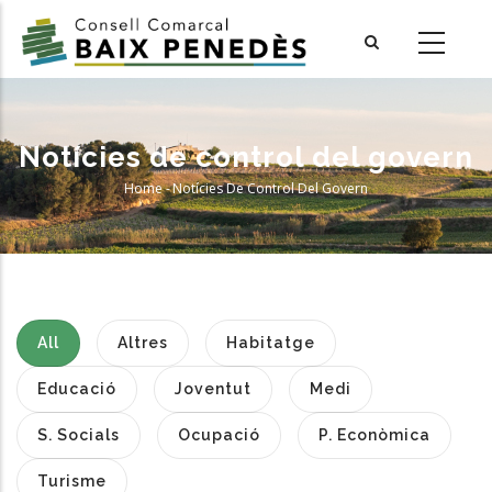
Skip
to
main
content
Notícies de control del govern
Home
-
Notícies De Control Del Govern
Breadcrumb
All
Altres
Habitatge
Educació
Joventut
Medi
S. Socials
Ocupació
P. Econòmica
Turisme