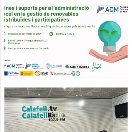
Eines I Suports Per A
L’administració Local En La Gestió
De Renovables Distribuïdes I
Participatives. La Figura De Les
Comunitats Energètiques
Impulsades Pels Ajuntaments
Medi
ENTREVISTA A NÚRIA GÜELL.
CONSELLERA D’ENSENYAMENT AL
CONSELL COMARCAL