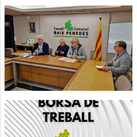
El Consell Comarcal Del Baix
Penedès Presenta Les Activitats
De La Setmana De La Pedra Seca
Que Se Celebrarà Del 22 De
Novembre Fins Al Diumenge 1 De
Desembre
Turisme
CREACIÓ D'UNA BORSA DE
TREBALL TÈCNIC DE RESIDUS PEL