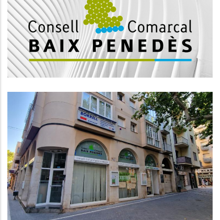
CONSELL COMARCAL DEL BAIX
PENEDÈS
Medi
S'amplia El Servei
D'assessorament Jurídic Per Als
Usuaris Dels Serveis Socials I El
SIAD
S. socials