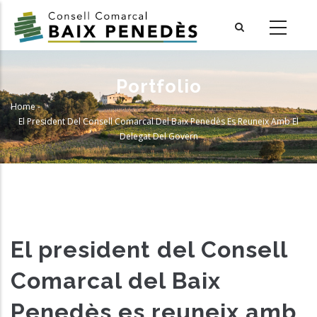
Skip
to
main
content
Portfolio
Home
-
Breadcrumb
El President Del Consell Comarcal Del Baix Penedès Es Reuneix Amb El
Delegat Del Govern
El president del Consell
Comarcal del Baix
Penedès es reuneix amb