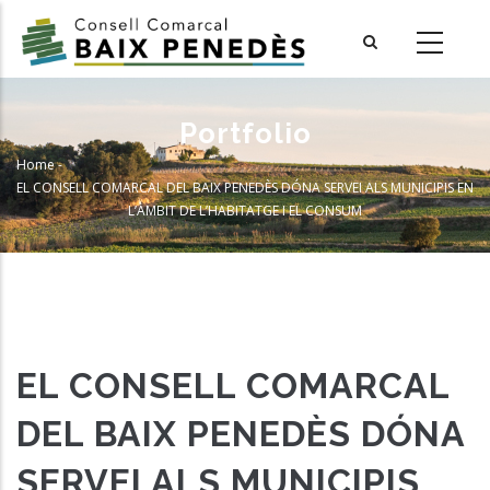
Skip
to
main
content
Portfolio
Home
-
Breadcrumb
EL CONSELL COMARCAL DEL BAIX PENEDÈS DÓNA SERVEI ALS MUNICIPIS EN
L’ÀMBIT DE L’HABITATGE I EL CONSUM
EL CONSELL COMARCAL
DEL BAIX PENEDÈS DÓNA
SERVEI ALS MUNICIPIS