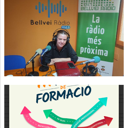
Baix Penedès Al Dia Amb La
Romina Puig.
Medi
TERCERA EDICIÓ DE LA FIRA DE
FORMACIÓ