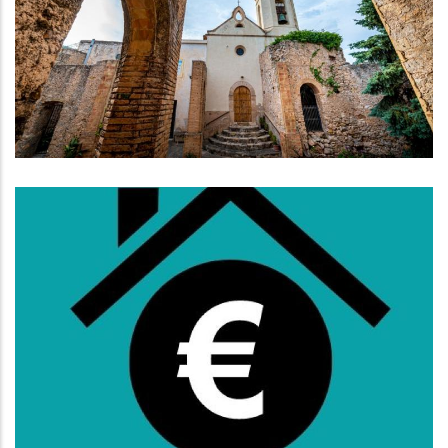
Promoció Turística De L’interior
Amb Un Pla Estratègic De 3 Anys
Turisme
Subvencions Per Al Pagament Del
Lloguer Per A Persones Que
Tinguin De 36 A 64 Anys
,
Habitatge
S. socials