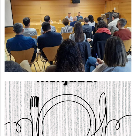
Reunió Sobre Els Plans Integrals
De Gestió Dels Sistemes De
Sanejament (PIGSS)
Altres
El Dia 22 D’abril S’obrirà El Termini
Per Sol·licitar Els Ajuts De
Menjador Escolar Per Al Curs 2025-
2026.