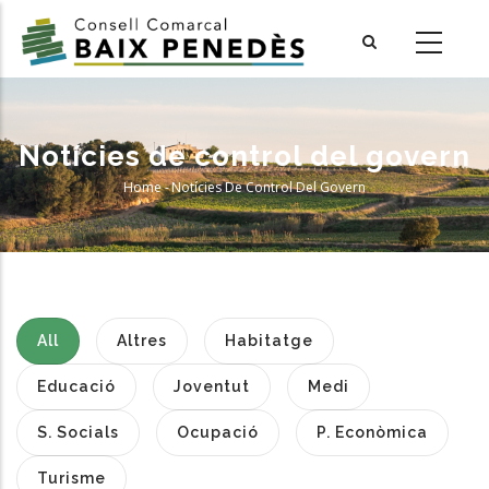
Skip
to
main
content
Notícies de control del govern
Home
-
Notícies De Control Del Govern
Breadcrumb
All
Altres
Habitatge
Educació
Joventut
Medi
S. Socials
Ocupació
P. Econòmica
Turisme