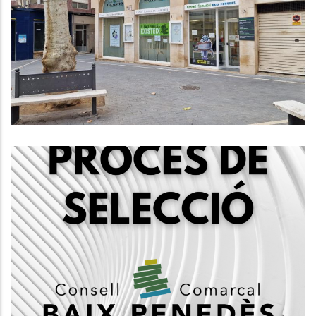
Condicions Laborals Del Personal
Funcionari Del Consell Comarcal
Del Baix Penedès
Altres
Convocatòria, Mitjançant Concurs
Oposició, 1 Plaça De Tècnic Social,
Subgrup A2
Ocupació