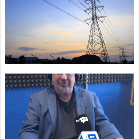
Recomanacions Per Les
Afectacions Provocades Per La
Gran Apagada Del
Subministrament Elèctric
Altres
Entrevista A Baltasar Santos,
Vicepresident I Conseller
Comarcal De Règim Intern
Altres