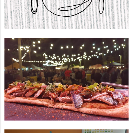
,
Educació
S. socials
El Consell Comarcal Del Baix
Penedès S’adhereix Als Plans
D’acció De Catalunya Regió
Mundial De La Gastronomia 2025
,
P. econòmica
Turisme