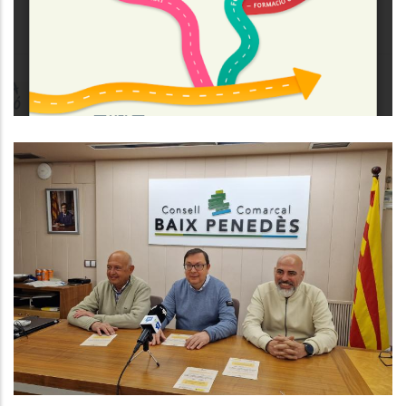
,
Educació
Joventut
El CCBP Impulsa El Programa
Consolida’t Amb La Col·laboració
Dels Gremis De La Comarca
,
Ocupació
P. econòmica