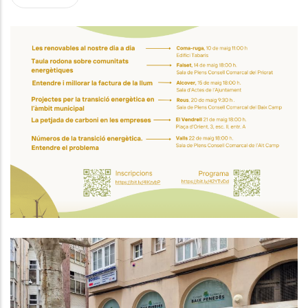
Jornada “Les Renovables Al
Nostre Dia A Dia” A Coma-Ruga:
Aprèn Com Estalviar Energia I
Cuidar El Planeta
Medi
Acord Per A La Millora De Les