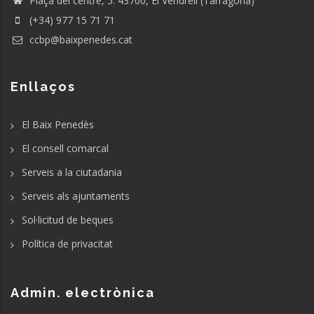
Plaça del centre, 5. 43700, El Vendrell (Tarragona)
(+34) 977 15 71 71
ccbp@baixpenedes.cat
Enllaços
El Baix Penedès
El consell comarcal
Serveis a la ciutadania
Serveis als ajuntaments
Sol·licitud de beques
Política de privacitat
Admin. electrònica