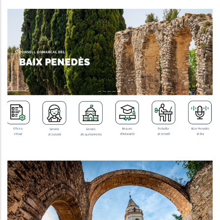
MILLORA DE LA USABILITAT DE LA
WEB INSTITUCIONAL
,
Altres
P. econòmica
El Baix Penedès Reforça La