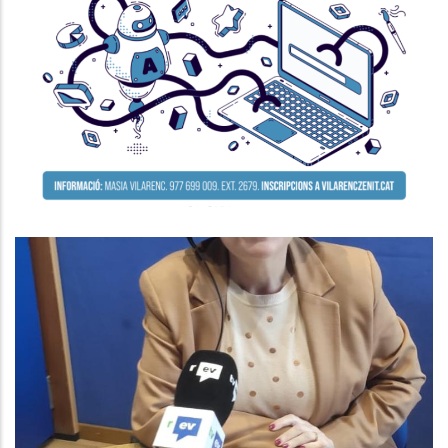
Seminari Per A La Millora De La
Competitivitat De L’empresa
P. econòmica
ENTREVISTA A AGNÉS FERRER.
CONSELLERA DE SUPORT A LA
GESTIÓ MUNICIPAL AL CONSELL
COMARCAL
Altres