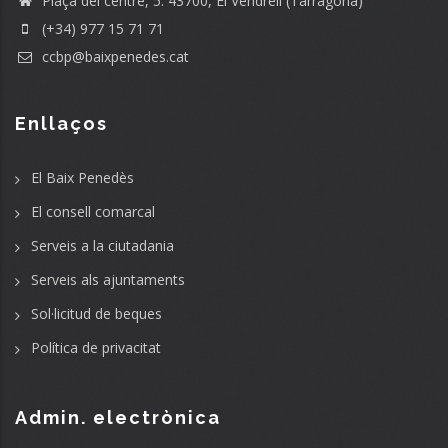
Plaça del centre, 5. 43700, El Vendrell (Tarragona)
(+34) 977 15 71 71
ccbp@baixpenedes.cat
Enllaços
El Baix Penedès
El consell comarcal
Serveis a la ciutadania
Serveis als ajuntaments
Sol·licitud de beques
Política de privacitat
Admin. electrònica