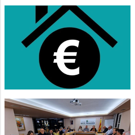
Oberta La Convocatòria De
Subvencions Al Lloguer Per A
L'any 2025
S. socials
El Consell D’Alcaldes Del Baix
Penedès Exigeix Millorar El