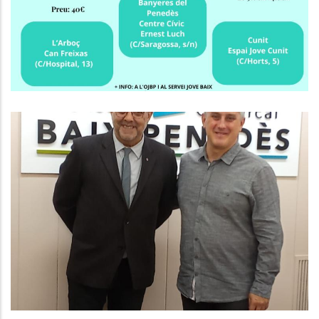
Joventut
El President Del Consell Comarcal
Del Baix Penedès Es Reuneix Amb
El Delegat Del Govern
Altres