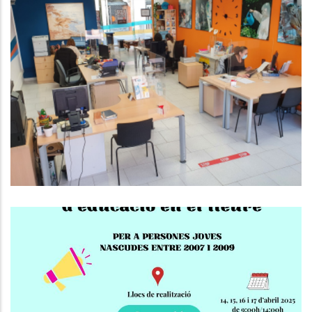
EL CONSELL COMARCAL DEL BAIX
PENEDÈS DÓNA SERVEI ALS
MUNICIPIS EN L’ÀMBIT DE
L’HABITATGE I EL CONSUM
Altres
Curs De Premonitors/es
D'Educació En El Lleure!