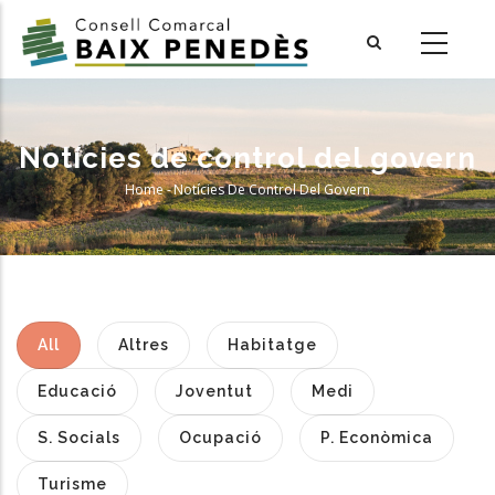
Skip
to
main
content
Notícies de control del govern
Home
-
Notícies De Control Del Govern
Breadcrumb
All
Altres
Habitatge
Educació
Joventut
Medi
S. Socials
Ocupació
P. Econòmica
Turisme