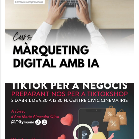
Curs IA Per Al Màrqueting Del
Futur.
P. econòmica
Curs D'Atenció Al Client I
Tècniques De Venda.
P. econòmica