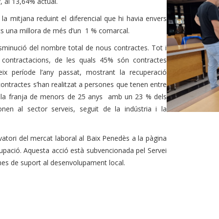
, al 13,64% actual.
a mitjana reduint el diferencial que hi havia envers
s una millora de més d’un 1 % comarcal.
isminució del nombre total de nous contractes. Tot i
34 contractacions, de les quals 45% són contractes
ix període l’any passat, mostrant la recuperació
ontractes s’han realitzat a persones que tenen entre
per la franja de menors de 25 anys amb un 23 % dels
en al sector serveis, seguit de la indústria i la
vatori del mercat laboral al Baix Penedès a la pàgina
cupació. Aquesta acció està subvencionada pel Servei
mes de suport al desenvolupament local.