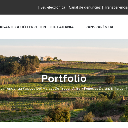
|
Seu electrònica
|
Canal de denúncies
|
Transparència
RGANITZACIÓ
TERRITORI
CIUTADANIA
TRANSPARÈNCIA
Portfolio
La Tendència Positiva Del Mercat De Treball Al Baix Penedès Durant El Tercer 
crumb