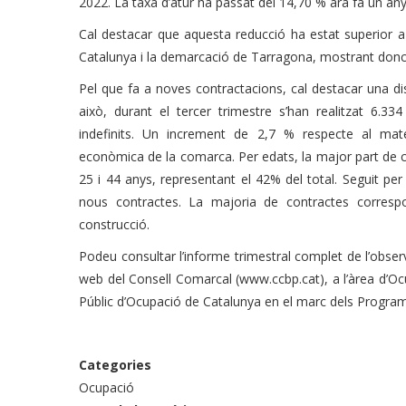
2022. La taxa d’atur ha passat del 14,70 % ara fa un any
Cal destacar que aquesta reducció ha estat superior a l
Catalunya i la demarcació de Tarragona, mostrant donc
Pel que fa a noves contractacions, cal destacar una d
això, durant el tercer trimestre s’han realitzat 6.3
indefinits. Un increment de 2,7 % respecte al mate
econòmica de la comarca. Per edats, la major part de c
25 i 44 anys, representant el 42% del total. Seguit 
nous contractes. La majoria de contractes correspon
construcció.
Podeu consultar l’informe trimestral complet de l’obser
web del Consell Comarcal (www.ccbp.cat), a l’àrea d’O
Públic d’Ocupació de Catalunya en el marc dels Progra
Categories
Ocupació