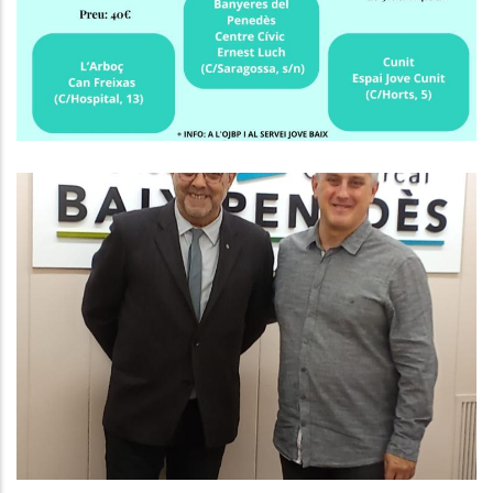
Joventut
El President Del Consell Comarcal
Del Baix Penedès Es Reuneix Amb
El Delegat Del Govern
Altres