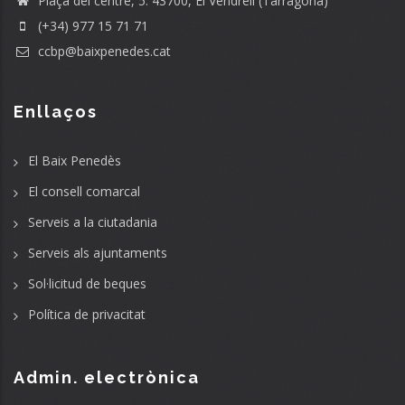
Plaça del centre, 5. 43700, El Vendrell (Tarragona)
(+34) 977 15 71 71
ccbp@baixpenedes.cat
Enllaços
El Baix Penedès
El consell comarcal
Serveis a la ciutadania
Serveis als ajuntaments
Sol·licitud de beques
Política de privacitat
Admin. electrònica