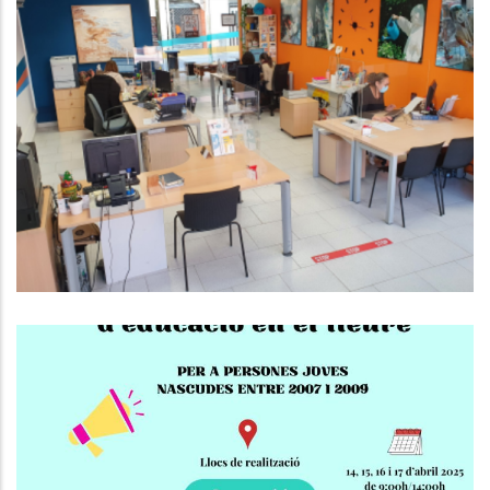
EL CONSELL COMARCAL DEL BAIX
PENEDÈS DÓNA SERVEI ALS
MUNICIPIS EN L’ÀMBIT DE
L’HABITATGE I EL CONSUM
Altres
Curs De Premonitors/es
D'Educació En El Lleure!