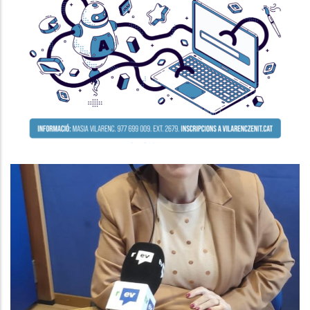
Seminari Per A La Millora De La
Competitivitat De L’empresa
P. econòmica
ENTREVISTA A AGNÉS FERRER.
CONSELLERA DE SUPORT A LA
GESTIÓ MUNICIPAL AL CONSELL
COMARCAL
Altres