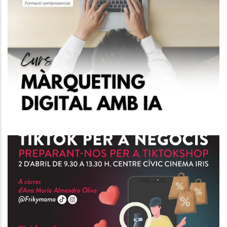
Curs IA Per Al Màrqueting Del
Futur.
P. econòmica
Curs D'Atenció Al Client I
Tècniques De Venda.
P. econòmica