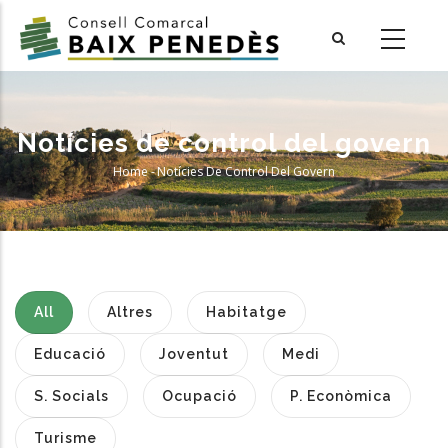
Skip
to
main
content
Notícies de control del govern
Home
-
Notícies De Control Del Govern
Breadcrumb
All
Altres
Habitatge
Educació
Joventut
Medi
S. Socials
Ocupació
P. Econòmica
Turisme