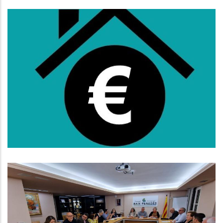
Oberta La Convocatòria De
Subvencions Al Lloguer Per A
L'any 2025
S. socials
El Consell D’Alcaldes Del Baix
Penedès Exigeix Millorar El