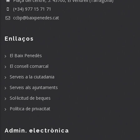
Plaça del centre, 5. 43700, El Vendrell (Tarragona)
(+34) 977 15 71 71
ccbp@baixpenedes.cat
Enllaços
El Baix Penedès
El consell comarcal
Serveis a la ciutadania
Serveis als ajuntaments
Sol·licitud de beques
Política de privacitat
Admin. electrònica