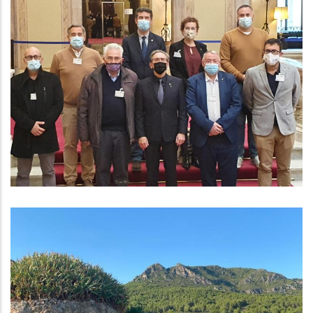
ELS ALCALDES ACONSEGUEIXEN EL
COMPROMÍS D'INCLOURE
L'AMPLIACIÓ DE L'HOSPITAL ALS
PRESSUPOSTOS
Altres
EL CCBP IMPULSA LA SETMANA DE
LA PEDRA SECA AL BAIX PENEDÈS