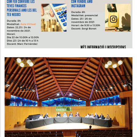
CICLE DE CURSOS 2021
,
P. econòmica
Ocupació
MESURES CONTRA L'ATUR,
L'AMPLIACIÓ DE L'HOSPITAL I EL
PLA DE REINDUST.
Altres