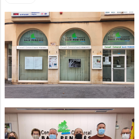
Es Posa En Marxa L'Oficina Tècnica
Ambiental Comarcal
Medi
REUNIÓ AMB FABIÁN MOHEADNO