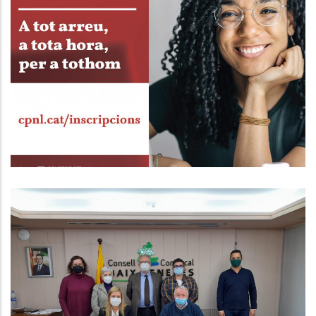
CURSOS DE CATALÀ (CPNL) DEL
PRIMER TRIMESTRE (GENER-MARÇ
2022)
Altres
EL CONSELL DEMANA MÉS
POLÍTIQUES ACTIVES PER GENERAR
OCUPACIÓ A LA COMARCA