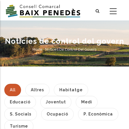
Skip
to
main
content
Notícies de control del govern
Home
-
Notícies De Control Del Govern
Breadcrumb
All
Altres
Habitatge
Educació
Joventut
Medi
S. Socials
Ocupació
P. Econòmica
Turisme