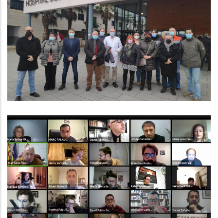
SUPORT DELS ALCALDES A LES
DEMANDES DELS TREBALLADORS
DE L'HOSPITAL
Altres
EL CONSELL COMARCAL DEL BAIX
PENEDÈS APROVA EL PRESSUPOST
MÉS ALT DE LA SEVA HISTÒRIA
Altres