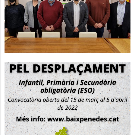
PER AMPLIAR LA FORMACIÓ
PROFESSIONAL
,
Educació
Ocupació
S'obre La Convocatòria Per
Demanar Ajuts Individuals Al
Desplaçament
Educació