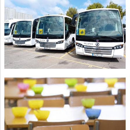
El CCBP Facilita El Transport I El
Menjador Als Nens Ucraïnesos De
La Comarca
S. socials
S'obre La Convocatòria Per
Demanar Els Ajuts De Menjador
Pel Curs 2022/2023