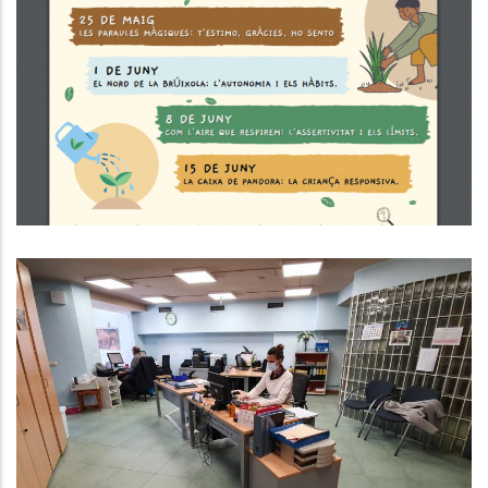
CICLE DE XERRADES "5
PINZELLADES PER COMPARTIR I
REPENSAR L'INICI DE LA CRIANÇA".
S. socials
BALANÇ DEL CONVENI AMB LA
DIPUTACIÓ DE TARRAGONA PER LA
PRESTACIÓ DE SERVEIS
Altres