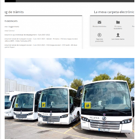
LA NORMATIVA REFERENT A LA
TRANSPARÈNCIA
Altres
DILLUNS 28 DE MARÇ SOL·LICITUDS
SERVEI DE TRANSPORT ESCOLAR
CURS 22/23
Educació