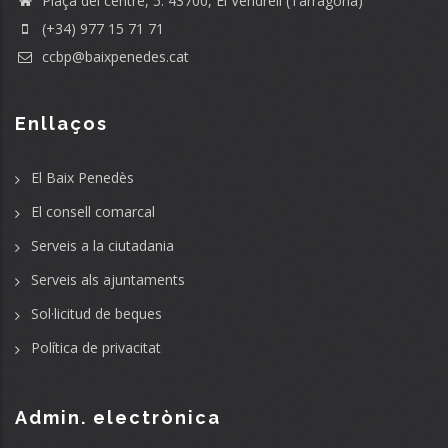
Plaça del centre, 5. 43700, El Vendrell (Tarragona)
(+34) 977 15 71 71
ccbp@baixpenedes.cat
Enllaços
El Baix Penedès
El consell comarcal
Serveis a la ciutadania
Serveis als ajuntaments
Sol·licitud de beques
Política de privacitat
Admin. electrònica