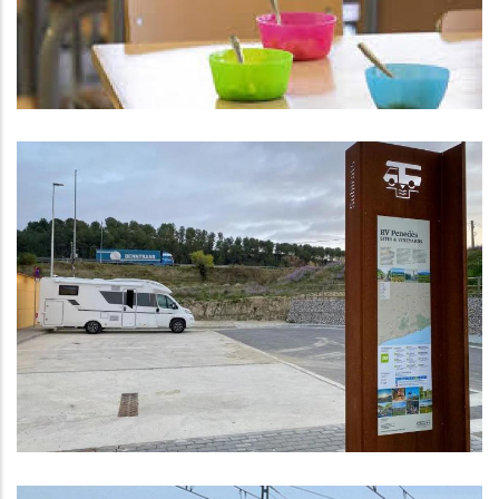
El CCBP Aprova El Projecte I La
Construcció De La Xarxa D'àrees
D'Autocaravanes
Turisme