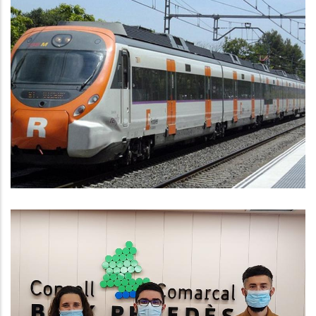
El CCBP Lamenta Les Noves
Incidències I Retards A Rodalies
Altres
Nou Conveni De Col.laboració Per
L’ocupació Entre Ajuntaments I El