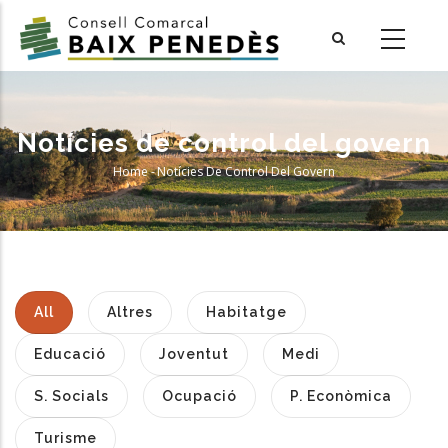
Skip
to
main
content
Notícies de control del govern
Home
-
Notícies De Control Del Govern
Breadcrumb
All
Altres
Habitatge
Educació
Joventut
Medi
S. Socials
Ocupació
P. Econòmica
Turisme