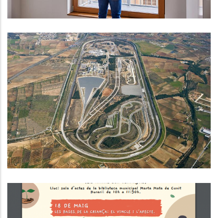
El Consell Comarcal Del Baix
Penedès Celebra L'anunci
D'adjudicació De La Nova
Concessió D'IDIADA
Ocupació