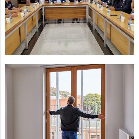
El Conseller D'interior Anuncia
L'augment De 14 Efectius De
Mossos D'Esquadra
Subvencions Next Generation En
Matèria D'habitatge
P. econòmica