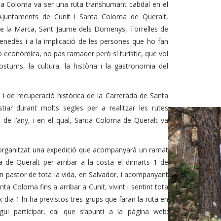
a Coloma va ser una ruta transhumant cabdal en el
s Ajuntaments de Cunit i Santa Coloma de Queralt,
de la Marca, Sant Jaume dels Domenys, Torrelles de
Penedès i a la implicació de les persones que ho fan
econòmica, no pas ramader però sí turístic, que vol
costums, la cultura, la història i la gastronomia del
c i de recuperació històrica de la Carrerada de Santa
iar durant molts segles per a realitzar les rutes
a de l’any, i en el qual, Santa Coloma de Queralt va
a organitzat una expedició que acompanyarà un ramat
a de Queralt per arribar a la costa el dimarts 1 de
un pastor de tota la vida, en Salvador, i acompanyant
a Coloma fins a arribar a Cunit, vivint i sentint tota
 dia 1 hi ha previstos tres grups que faran la ruta en
i participar, cal que s’apunti a la pàgina web: