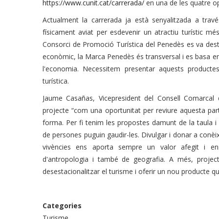
https://www.cunit.cat/carrerada/
en una de les quatre opc
Actualment la carrerada ja està senyalitzada a través
físicament aviat per esdevenir un atractiu turístic mé
Consorci de Promoció Turística del Penedès es va des
econòmic, la Marca Penedès és transversal i es basa en
l'economia. Necessitem presentar aquests productes a
turística.
Jaume Casañas, Vicepresident del Consell Comarcal 
projecte “com una oportunitat per reviure aquesta part d
forma. Per fi tenim les propostes damunt de la taula i
de persones puguin gaudir-les. Divulgar i donar a conèixe
vivències ens aporta sempre un valor afegit i 
d'antropologia i també de geografia
. A més,
projec
desestacionalitzar el turisme i oferir un nou producte que i
Categories
Turisme