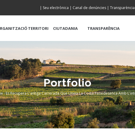
|
Seu electrònica
|
Canal de denúncies
|
Transparència
RGANITZACIÓ
TERRITORI
CIUTADANIA
TRANSPARÈNCIA
Portfolio
me
-
Es Recupera L'antiga Carrerada Que Uneix La Costa Penedesenca Amb L'int
readcrumb