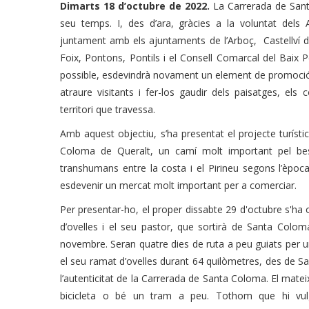
Dimarts 18 d’octubre de 2022.
La Carrerada de Sant
seu temps. I, des d’ara, gràcies a la voluntat del
juntament amb els ajuntaments de l’Arboç, Castellví 
Foix, Pontons, Pontils i el Consell Comarcal del Baix 
possible, esdevindrà novament un element de promoció 
atraure visitants i fer-los gaudir dels paisatges, els 
territori que travessa.
Amb aquest objectiu, s’ha presentat el projecte turísti
Coloma de Queralt, un camí molt important pel best
transhumans entre la costa i el Pirineu segons l’èpoc
esdevenir un mercat molt important per a comerciar.
Per presentar-ho, el proper dissabte 29 d'octubre s'h
d’ovelles i el seu pastor, que sortirà de Santa Colom
novembre. Seran quatre dies de ruta a peu
guiats per 
el seu ramat d’ovelles durant 64 quilòmetres, des de Sant
l’autenticitat de la Carrerada de Santa Coloma.
El mateix
bicicleta o bé un tram a peu. Tothom que hi vulgu