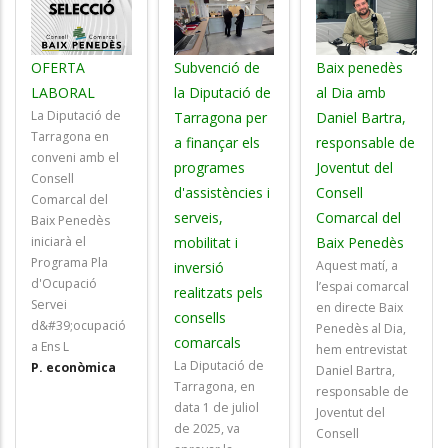
OFERTA
Subvenció de
Baix penedès
LABORAL
la Diputació de
al Dia amb
La Diputació de
Tarragona per
Daniel Bartra,
Tarragona en
a finançar els
responsable de
conveni amb el
programes
Joventut del
Consell
d'assistències i
Consell
Comarcal del
serveis,
Comarcal del
Baix Penedès
iniciarà el
mobilitat i
Baix Penedès
Programa Pla
Aquest matí, a
inversió
d'Ocupació
l’espai comarcal
realitzats pels
Servei
en directe Baix
consells
d&#39;ocupació
Penedès al Dia,
comarcals
a Ens L
hem entrevistat
La Diputació de
P. econòmica
Daniel Bartra,
Tarragona, en
responsable de
data 1 de juliol
Joventut del
de 2025, va
Consell