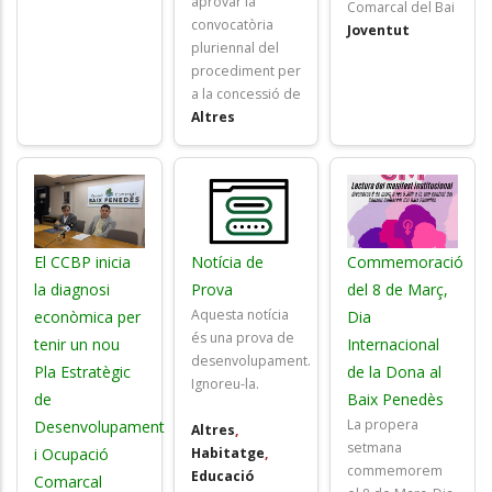
aprovar la
Comarcal del Bai
convocatòria
Joventut
pluriennal del
procediment per
a la concessió de
Altres
El CCBP inicia
Notícia de
Commemoració
la diagnosi
Prova
del 8 de Març,
Aquesta notícia
econòmica per
Dia
és una prova de
tenir un nou
Internacional
desenvolupament.
Pla Estratègic
de la Dona al
Ignoreu-la.
de
Baix Penedès
La propera
Desenvolupament
Altres
,
setmana
i Ocupació
Habitatge
,
commemorem
Educació
Comarcal