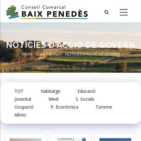
Skip
to
main
content
NOTÍCIES D'ACCIÓ DE GOVERN
Home
-
COMUNICACIÓ
-
NOTÍCIES D'ACCIÓ DE GOVERN
Breadcrumb
TOT
Habitatge
Educació
Joventut
Medi
S. Socials
Ocupació
P. Econòmica
Turisme
Altres