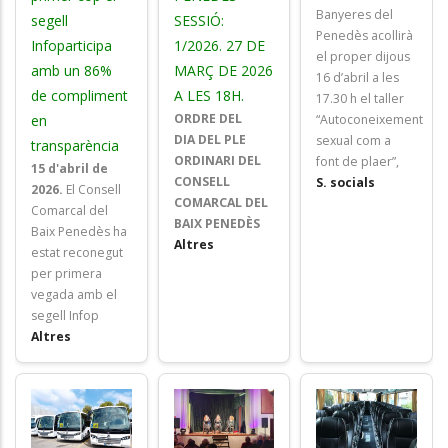
Banyeres del
segell
SESSIÓ:
Penedès acollirà
Infoparticipa
1/2026. 27 DE
el proper dijous
amb un 86%
MARÇ DE 2026
16 d’abril a les
de compliment
A LES 18H.
17.30 h el taller
ORDRE DEL
en
“Autoconeixement
DIA DEL PLE
sexual com a
transparència
ORDINARI DEL
font de plaer”,
15 d'abril de
CONSELL
S. socials
2026.
El Consell
COMARCAL DEL
Comarcal del
BAIX PENEDÈS
Baix Penedès ha
Altres
estat reconegut
per primera
vegada amb el
segell Infop
Altres