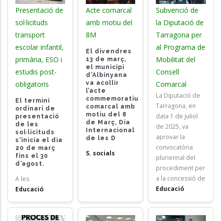
Presentació de
Acte comarcal
Subvenció de
sol·licituds
amb motiu del
la Diputació de
transport
8M
Tarragona per
escolar infantil,
al Programa de
El divendres
primària, ESO i
Mobilitat del
13 de març,
el municipi
estudis post-
Consell
d’Albinyana
va acollir
obligatoris
Comarcal
l’acte
La Diputació de
commemoratiu
El termini
Tarragona, en
comarcal amb
ordinari de
motiu del 8
data 1 de juliol
presentació
de Març, Dia
de les
de 2025, va
Internacional
sol·licituds
aprovar la
de les D
s'inicia el dia
convocatòria
20 de març
S. socials
fins el 30
pluriennal del
d’agost.
procediment per
a la concessió de
A les
Educació
Educació