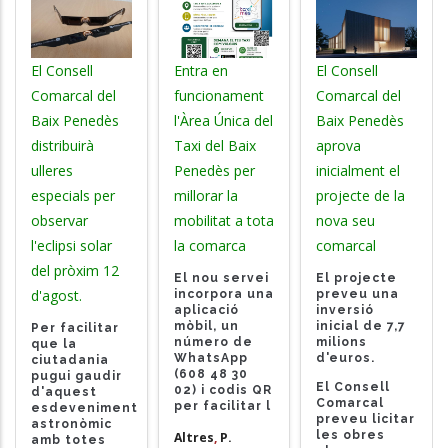
El Consell
Entra en
El Consell
Comarcal del
funcionament
Comarcal del
Baix Penedès
l'Àrea Única del
Baix Penedès
distribuirà
Taxi del Baix
aprova
ulleres
Penedès per
inicialment el
especials per
millorar la
projecte de la
observar
mobilitat a tota
nova seu
l'eclipsi solar
la comarca
comarcal
del pròxim 12
El nou servei
El projecte
d'agost.
incorpora una
preveu una
aplicació
inversió
mòbil, un
inicial de 7,7
Per facilitar
número de
milions
que la
WhatsApp
d'euros.
ciutadania
(608 48 30
pugui gaudir
El Consell
02
)
i codis QR
d'aquest
Comarcal
per facilitar l
esdeveniment
preveu licitar
astronòmic
les obres
Altres
,
P.
amb totes