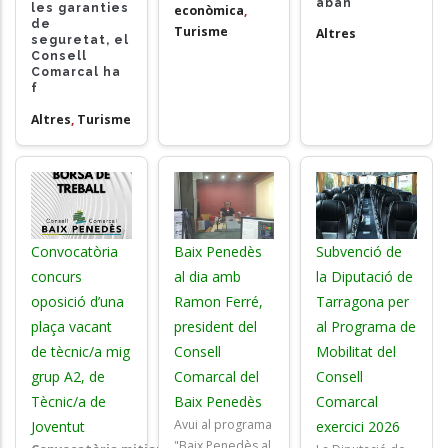
aban
les garanties
econòmica
,
de
Turisme
Altres
seguretat, el
Consell
Comarcal ha
f
Altres
,
Turisme
Convocatòria
Baix Penedès
Subvenció de
concurs
al dia amb
la Diputació de
oposició d’una
Ramon Ferré,
Tarragona per
plaça vacant
president del
al Programa de
de tècnic/a mig
Consell
Mobilitat del
grup A2, de
Comarcal del
Consell
Tècnic/a de
Baix Penedès
Comarcal
Avui al programa
Joventut
exercici 2026
"Baix Penedès al