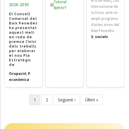
el 8 de Març, Dia
Tutorial
2026-2030
Internacional de
BitPAYT
la Dona, amb un
El Consell
ampli programa
Comarcal del
Baix Penedès
d’actes arreu del
ha presentat
Baix Penedès.
aquest matí
S. socials
en roda de
premsa l’inici
dels treballs
per elaborar
el nou Pla
Estratègic
de
Ocupació
,
P.
econòmica
Current
1
Page
2
Next
Següent ›
Last
Últim »
Pagination
page
page
page