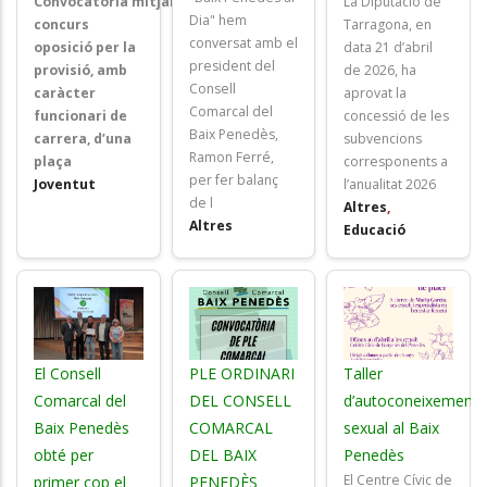
Convocatòria mitjançant
La Diputació de
Dia" hem
concurs
Tarragona, en
conversat amb el
oposició
per la
data 21 d’abril
president del
provisió, amb
de 2026, ha
Consell
caràcter
aprovat la
Comarcal del
funcionari de
concessió de les
Baix Penedès,
carrera, d’una
subvencions
Ramon Ferré,
plaça
corresponents a
per fer balanç
Joventut
l’anualitat 2026
de l
Altres
,
Altres
Educació
El Consell
PLE ORDINARI
Taller
Comarcal del
DEL CONSELL
d’autoconeixement
Baix Penedès
COMARCAL
sexual al Baix
obté per
DEL BAIX
Penedès
El Centre Cívic de
primer cop el
PENEDÈS