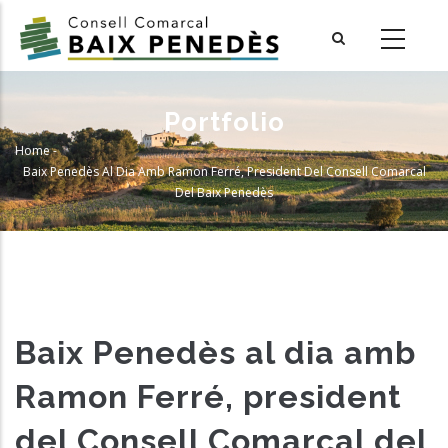
Skip
to
main
content
Portfolio
Home
-
Breadcrumb
Baix Penedès Al Dia Amb Ramon Ferré, President Del Consell Comarcal
Del Baix Penedès
Baix Penedès al dia amb
Ramon Ferré, president
del Consell Comarcal del