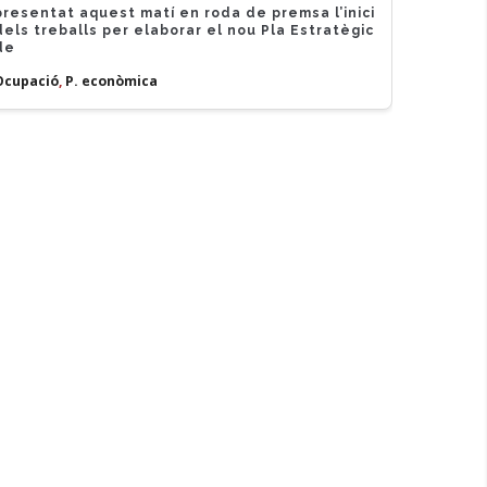
presentat aquest matí en roda de premsa l’inici
dels treballs per elaborar el nou Pla Estratègic
de
Ocupació
,
P. econòmica