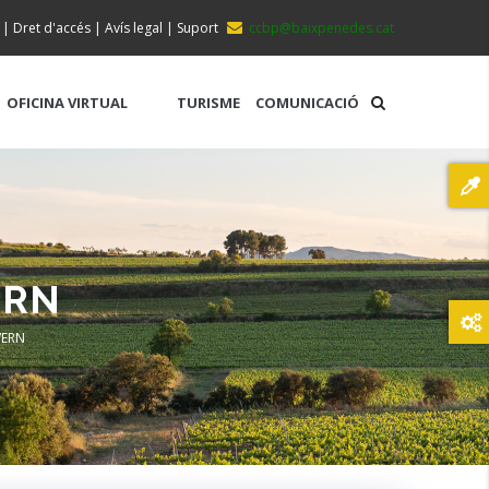
|
Dret d'accés
|
Avís legal
|
Suport
ccbp@baixpenedes.cat
OFICINA VIRTUAL
TURISME
COMUNICACIÓ
ERN
VERN