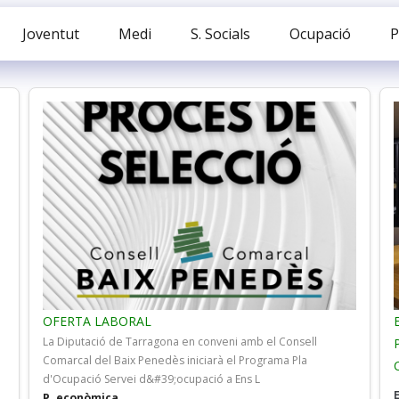
Joventut
Medi
S. Socials
Ocupació
P
OFERTA LABORAL
La Diputació de Tarragona en conveni amb el Consell
Comarcal del Baix Penedès iniciarà el Programa Pla
d'Ocupació Servei d&#39;ocupació a Ens L
P. econòmica