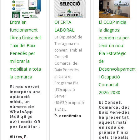
Entra en
OFERTA
El CCBP inicia
funcionament
LABORAL
la diagnosi
La Diputació de
l'Àrea Única del
econòmica per
Tarragona en
Taxi del Baix
tenir un nou
conveni amb el
Penedès per
Pla Estratègic
Consell
millorar la
de
Comarcal del
mobilitat a tota
Desenvolupament
Baix Penedès
la comarca
iniciarà el
i Ocupació
Programa Pla
Comarcal
El nou servei
d'Ocupació
2026-2030
incorpora una
Servei
aplicació
mòbil, un
d&#39;ocupació
El Consell
número de
Comarcal del
a Ens L
WhatsApp
Baix Penedès
P. econòmica
(608 48 30
ha presentat
02
)
i codis QR
aquest matí
per facilitar l
en roda de
premsa l’inici
Altres
,
P.
dels treballs