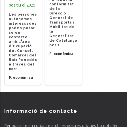
conformitat
positiu el 2025
de la
Direcció
Les persones
General de
autònomes
Transports i
interessades
Mobilitat de
poden posar-
la
se en
Generalitat
contacte
de Catalunya
amb l’Àrea
per t
d’Ocupació
del Consell
P. econòmica
Comarcal del
Baix Penedès
a través del
corr
P. econòmica
Informació de contacte
Per posar-te en contacte amb les nostres oficines ho pots fer