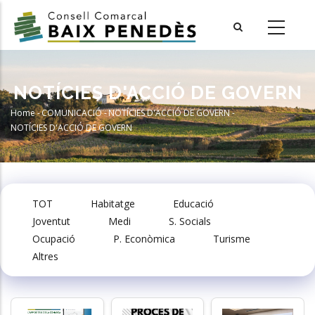
Skip
to
main
content
NOTÍCIES D'ACCIÓ DE GOVERN
Home
-
COMUNICACIÓ
-
NOTÍCIES D'ACCIÓ DE GOVERN
-
Breadcrumb
NOTÍCIES D'ACCIÓ DE GOVERN
TOT
Habitatge
Educació
Joventut
Medi
S. Socials
Ocupació
P. Econòmica
Turisme
Altres