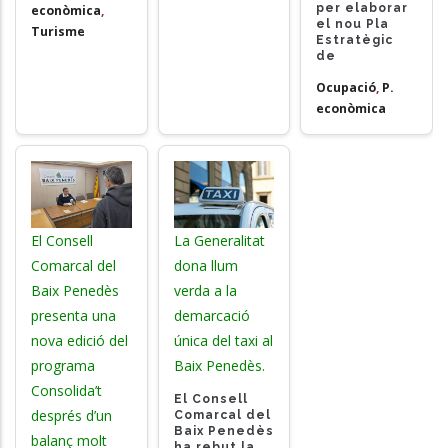
per elaborar
econòmica
,
el nou Pla
Turisme
Estratègic
de
Ocupació
,
P.
econòmica
El Consell
La Generalitat
Comarcal del
dona llum
Baix Penedès
verda a la
presenta una
demarcació
nova edició del
única del taxi al
programa
Baix Penedès.
Consolida’t
El Consell
després d’un
Comarcal del
Baix Penedès
balanç molt
ha rebut la