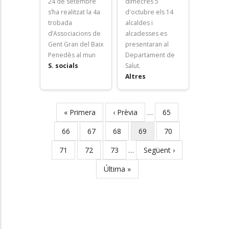
24 de setembre
dimecres 5
s’ha realitzat la 4a
d'octubre els 14
trobada
alcaldes i
d’Associacions de
alcadesses es
Gent Gran del Baix
presentaran al
Penedès al mun
Departament de
S. socials
Salut.
Altres
First
« Primera
Previous
‹ Prèvia
…
Page
65
Pagination
page
page
Page
66
Page
67
Page
68
Current
69
Page
70
page
Page
71
Page
72
Page
73
…
Next
Següent ›
page
Last
Última »
page