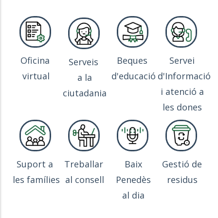
Oficina
Beques
Servei
Serveis
virtual
d'educació
d'Informació
a la
i atenció a
ciutadania
les dones
Suport a
Treballar
Baix
Gestió de
les famílies
al consell
Penedès
residus
al dia