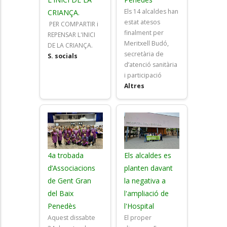
Els 14 alcaldes han
CRIANÇA.
estat atesos
PER COMPARTIR i
finalment per
REPENSAR L'INICI
Meritxell Budó,
DE LA CRIANÇA.
secretària de
S. socials
d’atenció sanitària
i participació
Altres
4a trobada
Els alcaldes es
d’Associacions
planten davant
de Gent Gran
la negativa a
del Baix
l'ampliació de
Penedès
l'Hospital
Aquest dissabte
El proper