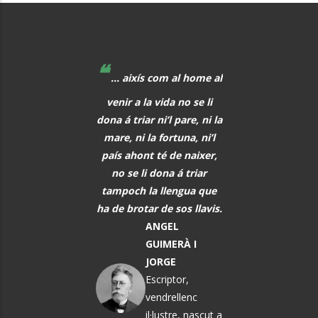
❝
❝
 educadors hem de
... aixís com al home al
La música, aq
r al davant, i quan
venir a la vida no se li
meravellós lleng
eix alguna cosa, o
dona á triar ni’l pare, ni la
universal, hauria 
s i tot abans que
mare, ni la fortuna, ni’l
font de comunic
aregui, hem de
país ahont té de naixer,
entre tots els h
rar els alumnes per
no se li dona á triar
PAU CAS
ò que els vindrà a
tampoch la llengua que
DEFILLÓ
sobre.
ha de brotar de sos llavis.
Músic, n
MARTA
ANGEL
El Vendrel
ÀNGELA MATA
GUIMERÀ I
GARRIGA
JORGE
Política i
Escriptor,
pedagoga
vendrellenc
il·lustre, nascut a