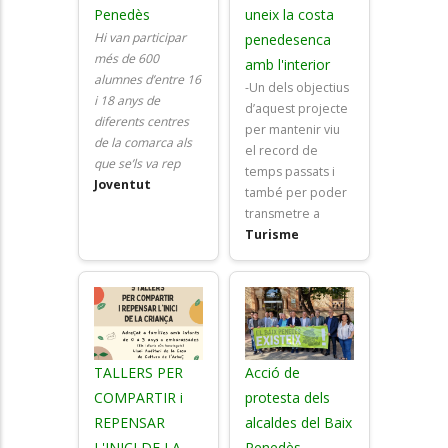
Penedès
uneix la costa
Hi van participar
penedesenca
més de 600
amb l'interior
alumnes d’entre 16
-Un dels objectius
i 18 anys de
d’aquest projecte
diferents centres
per mantenir viu
de la comarca als
el record de
que se’ls va rep
temps passats i
Joventut
també per poder
transmetre a
Turisme
TALLERS PER
Acció de
COMPARTIR i
protesta dels
REPENSAR
alcaldes del Baix
L'INICI DE LA
Penedès