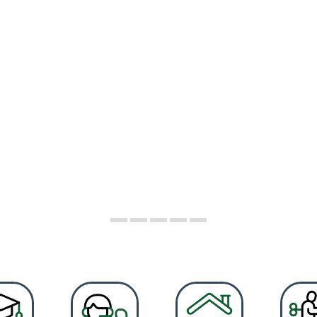
BAIX PE
paisatgística del nostre territori, va des de les platge