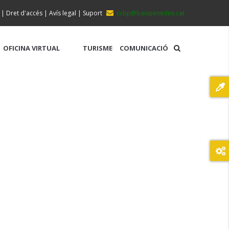
|
Dret d'accés
|
Avís legal
|
Suport
ccbp@baixpenedes.cat
OFICINA VIRTUAL
TURISME
COMUNICACIÓ
MUNTANYA