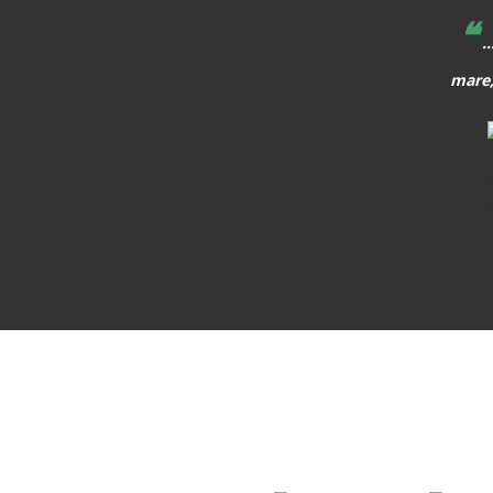
❝
hem de caminar al davant, i quan apareix alguna cosa, o
..
que aparegui, hem de preparar els alumnes per allò que els
mare,
vindrà a sobre.
MARTA ÀNGELA MATA GARRIGA
Política i pedagoga