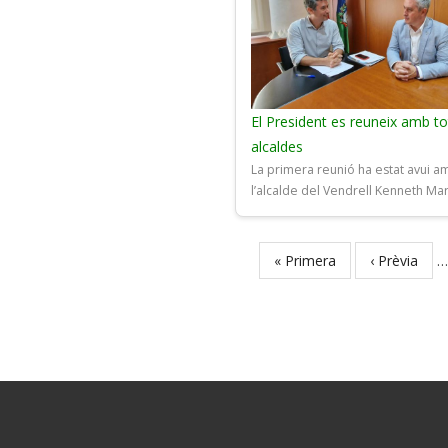
El President es reuneix amb to
alcaldes
La primera reunió ha estat avui a
l’alcalde del Vendrell Kenneth Ma
First
« Primera
Previous
‹ Prèvia
…
Pagination
page
page