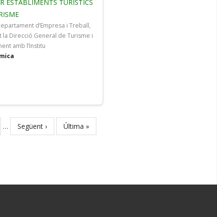
R ESTABLIMENTS TURÍSTICS
URISME
epartament d’Empresa i Treball,
t la Direcció General de Turisme i
ent amb l’Institu
òmica
e
…
Next
Següent ›
Last
Última »
page
page