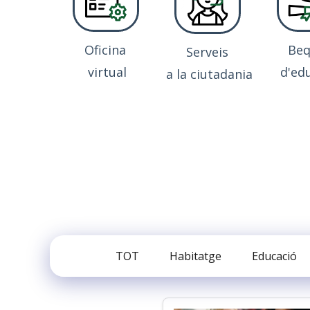
Oficina
Be
Serveis
virtual
d'ed
a la ciutadania
TOT
Habitatge
Educació