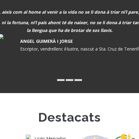
. aixís com al home al venir a la vida no se li dona á triar ni’l pare,
 ni la fortuna, ni’l país ahont té de naixer, no se li dona á triar 
la llengua que ha de brotar de sos llavis.
ANGEL GUIMERÀ I JORGE
Escriptor, vendrellenc il·lustre, nascut a Sta. Cruz de Teneri
Destacats