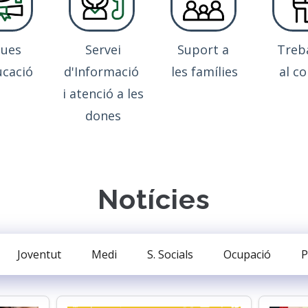
ques
Servei
Suport a
Treb
ucació
d'Informació
les famílies
al co
i atenció a les
dones
Notícies
Joventut
Medi
S. Socials
Ocupació
P