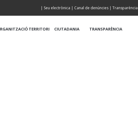
|
Seu electrònica
|
Canal de denúncies
|
Transparència
RGANITZACIÓ
TERRITORI
CIUTADANIA
TRANSPARÈNCIA
DE LA PLATJA A LA 