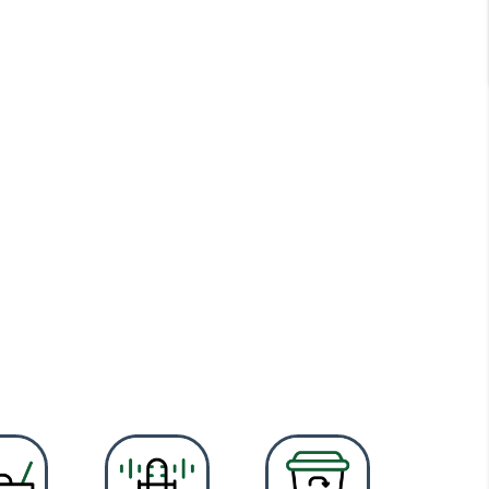
NEDÈS
s de la Costa Daurada a les muntanyes del Montmell.