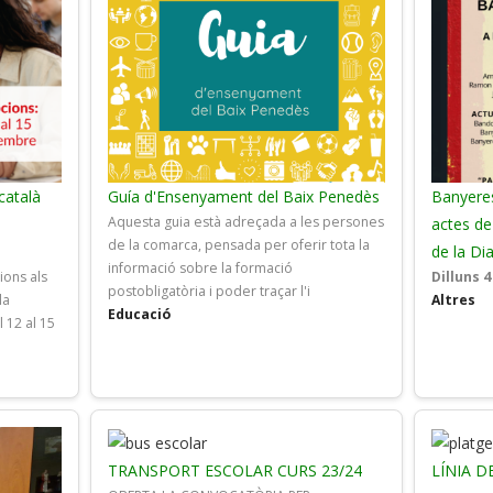
català
Guía d'Ensenyament del Baix Penedès
Banyeres
Aquesta guia està adreçada a les persones
e
actes d
de la comarca, pensada per oferir tota la
de la Di
informació sobre la formació
ions als
Dilluns 
postobligatòria i poder traçar l'i
la
Altres
Educació
 12 al 15
TRANSPORT ESCOLAR CURS 23/24
LÍNIA D