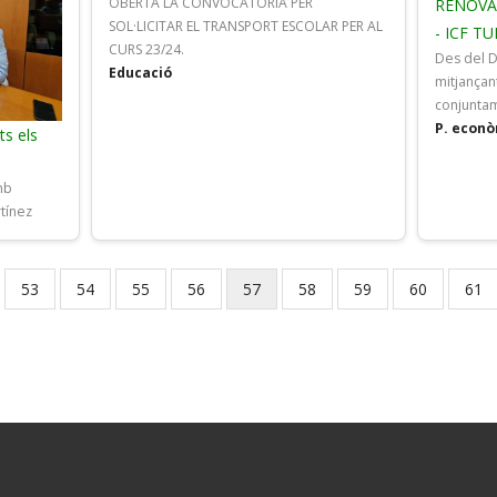
OBERTA LA CONVOCATÒRIA PER
RENOVA
SOL·LICITAR EL TRANSPORT ESCOLAR PER AL
- ICF T
CURS 23/24.
Des del D
Educació
mitjançan
conjuntam
P. econ
ts els
mb
rtínez
Page
53
Page
54
Page
55
Page
56
Current
57
Page
58
Page
59
Page
60
Pag
61
page