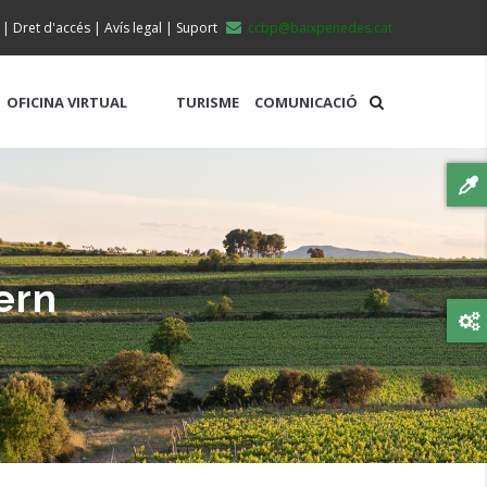
|
Dret d'accés
|
Avís legal
|
Suport
ccbp@baixpenedes.cat
OFICINA VIRTUAL
TURISME
COMUNICACIÓ
ern