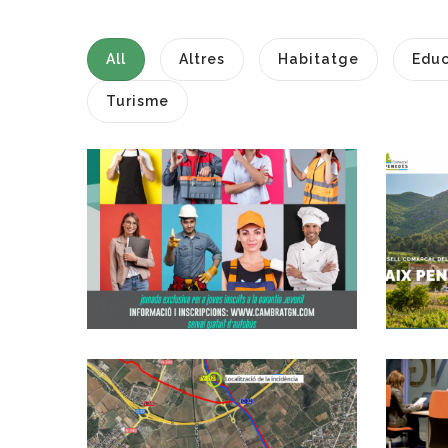
All
Altres
Habitatge
Educ
Turisme
ATENCIÓ: 4 De
NOVEMBRE, FIRA
DE L'OCUPACIÓ A
L'ARBOÇ
Ocupació
COMUNICAT
SOBRE
L'ABOCAMENT
D'AGÜES FECALS A