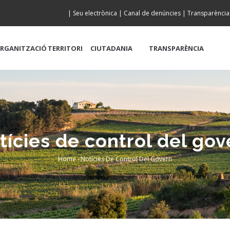
|
Seu electrònica
|
Canal de denúncies
|
Transparència
RGANITZACIÓ
TERRITORI
CIUTADANIA
TRANSPARÈNCIA
tícies de control del gov
Home
-
Notícies De Control Del Govern
Breadcrumb