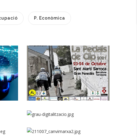
cupació
P. Econòmica
DESENA EDICIÓ DE
LA CURSA "PEDALS
DE CLIP"
Turisme
SUBVENCIONS PER
S
ACTUACIONS
D'INTERNACIONALITZACIÓ
ACTIVITAT DE
PREVENCIÓ DE
DIGITAL
RISCOS DURANT
ACCIONS DE
P. econòmica
E