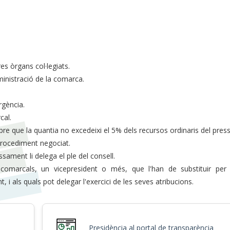
res òrgans col·legiats.
ministració de la comarca.
rgència.
cal.
mpre que la quantia no excedeixi el 5% dels recursos ordinaris del pre
 procediment negociat.
essament li delega el ple del consell.
 comarcals, un vicepresident o més, que l'han de substituir per
als quals pot delegar l'exercici de les seves atribucions.
Presidència al portal de transparència