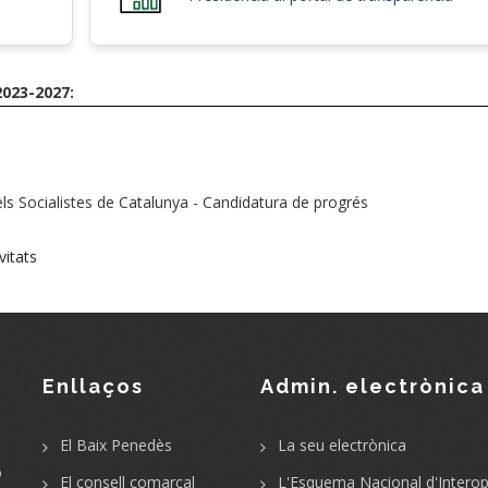
023-2027:
 Socialistes de Catalunya - Candidatura de progrés
vitats
Enllaços
Admin. electrònica
El Baix Penedès
La seu electrònica
o
El consell comarcal
L'Esquema Nacional d'Interope