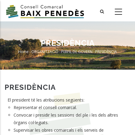
Skip
to
main
content
PRESIDÈNCIA
Home
-
ORGANITZACIÓ
-
PERFIL DE GOVERN
-
PRESIDÈNCIA
Breadcrumb
PRESIDÈNCIA
El president té les atribucions següents:
Representar el consell comarcal.
Convocar i presidir les sessions del ple i les dels altres
òrgans col·legiats.
Supervisar les obres comarcals i els serveis de