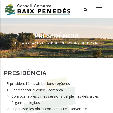
Skip
to
main
content
PRESIDÈNCIA
Home
-
ORGANITZACIÓ
-
PERFIL DE GOVERN
-
PRESIDÈNCIA
Breadcrumb
PRESIDÈNCIA
El president té les atribucions següents:
Representar el consell comarcal.
Convocar i presidir les sessions del ple i les dels altres
òrgans col·legiats.
Supervisar les obres comarcals i els serveis de