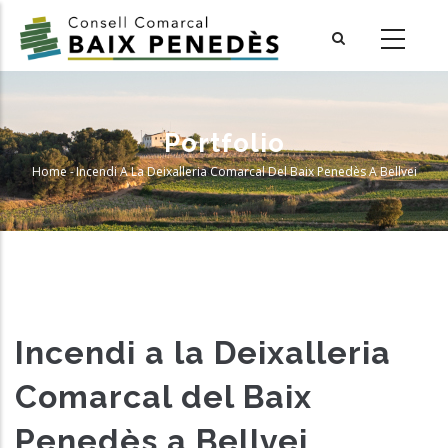
Skip
to
main
content
Portfolio
Home
-
Incendi A La Deixalleria Comarcal Del Baix Penedès A Bellvei
Breadcrumb
Incendi a la Deixalleria
Comarcal del Baix
Penedès a Bellvei