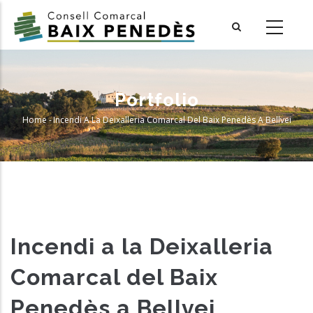
Skip
to
main
content
Portfolio
Home
-
Incendi A La Deixalleria Comarcal Del Baix Penedès A Bellvei
Breadcrumb
Incendi a la Deixalleria
Comarcal del Baix
Penedès a Bellvei