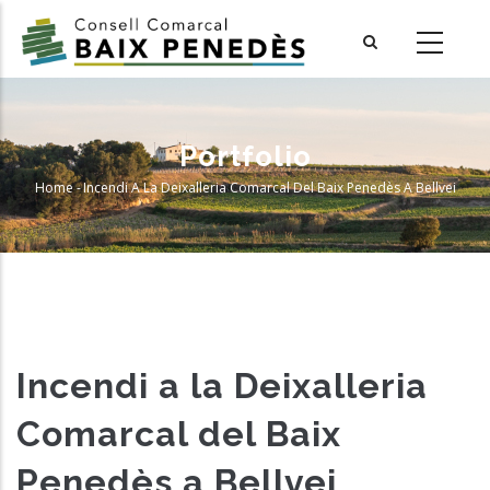
Skip
to
main
content
Portfolio
Home
-
Incendi A La Deixalleria Comarcal Del Baix Penedès A Bellvei
Breadcrumb
Incendi a la Deixalleria
Comarcal del Baix
Penedès a Bellvei