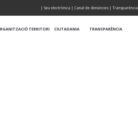
|
Seu electrònica
|
Canal de denúncies
|
Transparència
RGANITZACIÓ
TERRITORI
CIUTADANIA
TRANSPARÈNCIA
DE LA PLATJA A LA 