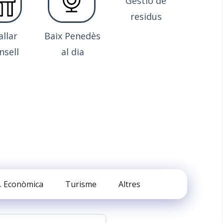
Gestió de
residus
allar
Baix Penedès
nsell
al dia
. Econòmica
Turisme
Altres