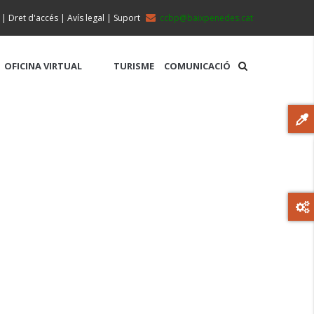
|
Dret d'accés
|
Avís legal
|
Suport
ccbp@baixpenedes.cat
OFICINA VIRTUAL
TURISME
COMUNICACIÓ
MUNTANYA