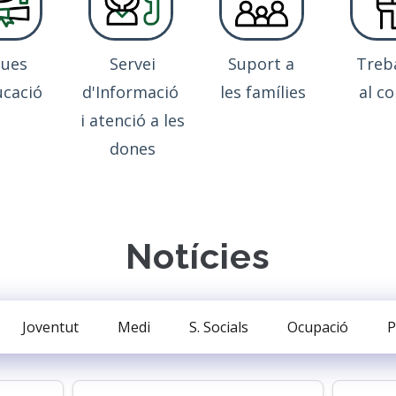
ques
Servei
Suport a
Treb
ucació
d'Informació
les famílies
al co
i atenció a les
dones
Notícies
Joventut
Medi
S. Socials
Ocupació
P