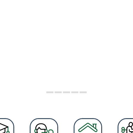
BAIX PE
paisatgística del nostre territori, va des de les platge