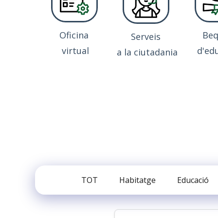
Oficina
Be
Serveis
virtual
d'ed
a la ciutadania
TOT
Habitatge
Educació