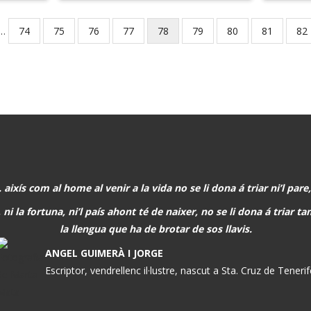
…
Page
74
Page
75
Page
76
Page
77
Current
78
Page
79
Page
80
Page
81
Pa
82
page
. aixís com al home al venir a la vida no se li dona á triar ni’l pare,
 ni la fortuna, ni’l país ahont té de naixer, no se li dona á triar 
la llengua que ha de brotar de sos llavis.
ANGEL GUIMERÀ I JORGE
Escriptor, vendrellenc il·lustre, nascut a Sta. Cruz de Teneri