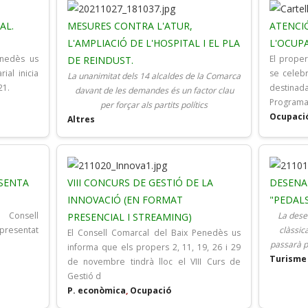
AL.
MESURES CONTRA L'ATUR,
ATENCIÓ
L'AMPLIACIÓ DE L'HOSPITAL I EL PLA
L'OCUPA
enedès us
El prope
DE REINDUST.
ial inicia
se celebr
La unanimitat dels 14 alcaldes de la Comarca
21.
destinad
davant de les demandes és un factor clau
Program
per forçar als partits polítics
Ocupaci
Altres
SENTA
VIII CONCURS DE GESTIÓ DE LA
DESENA 
INNOVACIÓ (EN FORMAT
"PEDALS
 Consell
La desen
PRESENCIAL I STREAMING)
presentat
clàssic
El Consell Comarcal del Baix Penedès us
passarà p
informa que els propers 2, 11, 19, 26 i 29
Turisme
de novembre tindrà lloc el VIII Curs de
Gestió d
P. econòmica
,
Ocupació