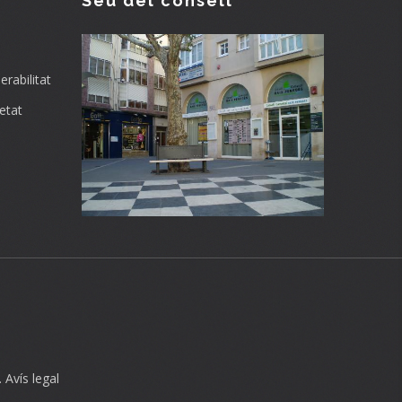
Seu del consell
rabilitat
etat
.
Avís legal