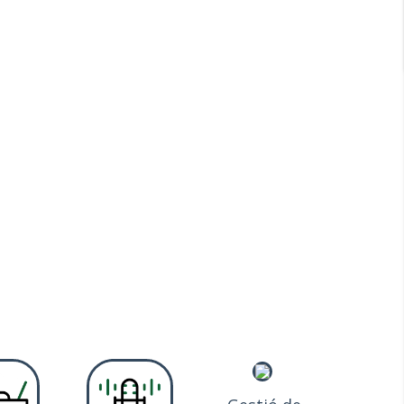
NEDÈS
s de la Costa Daurada a les muntanyes del Montmell.