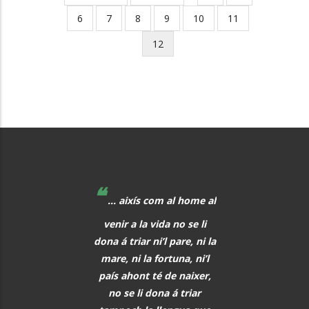
page
page
Page
6
Page
7
Page
8
Page
9
Page
10
Page
11
Current
12
page
❝
❝
 educadors hem de
... aixís com al home al
La música, aq
r al davant, i quan
venir a la vida no se li
meravellós lleng
eix alguna cosa, o
dona á triar ni’l pare, ni la
universal, hauria 
s i tot abans que
mare, ni la fortuna, ni’l
font de comunic
aregui, hem de
país ahont té de naixer,
entre tots els h
rar els alumnes per
no se li dona á triar
PAU CAS