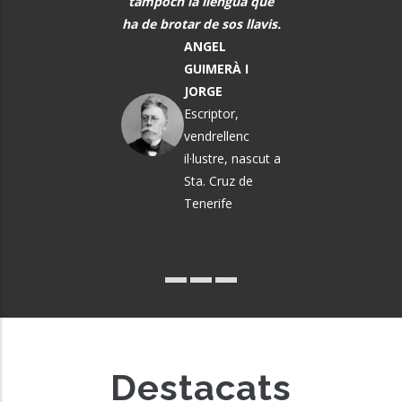
ò que els vindrà a
tampoch la llengua que
DEFILLÓ
sobre.
ha de brotar de sos llavis.
Músic, n
MARTA
ANGEL
El Vendrel
ÀNGELA MATA
GUIMERÀ I
GARRIGA
JORGE
Política i
Escriptor,
pedagoga
vendrellenc
il·lustre, nascut a
Sta. Cruz de
Tenerife
Destacats