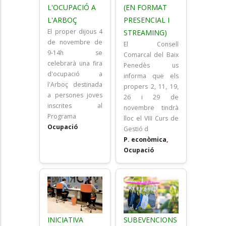
L'OCUPACIÓ A
(EN FORMAT
L'ARBOÇ
PRESENCIAL I
El proper dijous 4
STREAMING)
de novembre de
El Consell
9-14h se
Comarcal del Baix
celebrarà una fira
Penedès us
d'ocupació a
informa que els
l'Arboç destinada
propers 2, 11, 19,
a persones joves
26 i 29 de
inscrites al
novembre tindrà
Programa
lloc el VIII Curs de
Ocupació
Gestió d
P. econòmica
,
Ocupació
INICIATIVA
SUBEVENCIONS