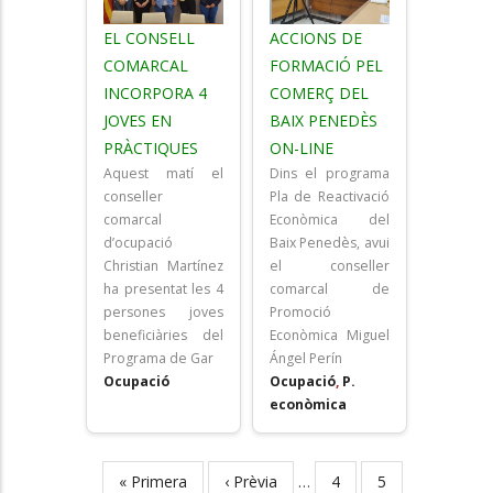
EL CONSELL
ACCIONS DE
COMARCAL
FORMACIÓ PEL
INCORPORA 4
COMERÇ DEL
JOVES EN
BAIX PENEDÈS
PRÀCTIQUES
ON-LINE
Aquest matí el
Dins el programa
conseller
Pla de Reactivació
comarcal
Econòmica del
d’ocupació
Baix Penedès, avui
Christian Martínez
el conseller
ha presentat les 4
comarcal de
persones joves
Promoció
beneficiàries del
Econòmica Miguel
Programa de Gar
Ángel Perín
Ocupació
Ocupació
,
P.
econòmica
First
« Primera
Previous
‹ Prèvia
…
Page
4
Page
5
Pagination