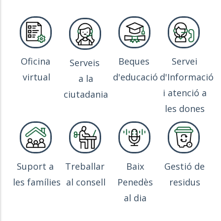
Oficina
Beques
Servei
Serveis
virtual
d'educació
d'Informació
a la
i atenció a
ciutadania
les dones
Suport a
Treballar
Baix
Gestió de
les famílies
al consell
Penedès
residus
al dia