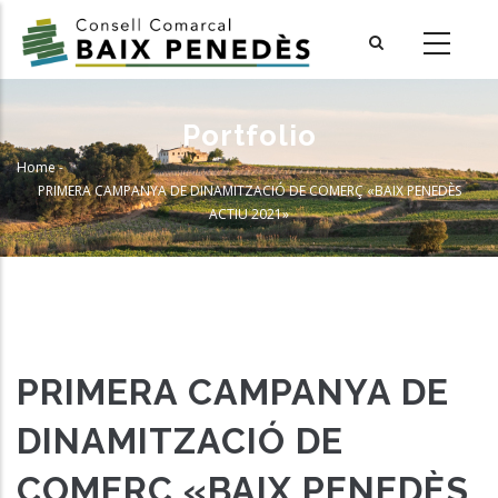
Skip
to
main
content
Portfolio
Home
-
Breadcrumb
PRIMERA CAMPANYA DE DINAMITZACIÓ DE COMERÇ «BAIX PENEDÈS
ACTIU 2021»
PRIMERA CAMPANYA DE
DINAMITZACIÓ DE
COMERÇ «BAIX PENEDÈS