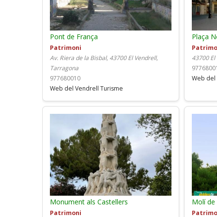
Pont de França
Plaça 
Patrimoni
Patrimo
Av. Riera de la Bisbal, 43700 El Vendrell,
43700 El
Tarragona
9776800
977680010
Web del 
Web del Vendrell Turisme
Monument als Castellers
Molí de
Patrimoni
Patrimo