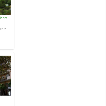
lders
agona