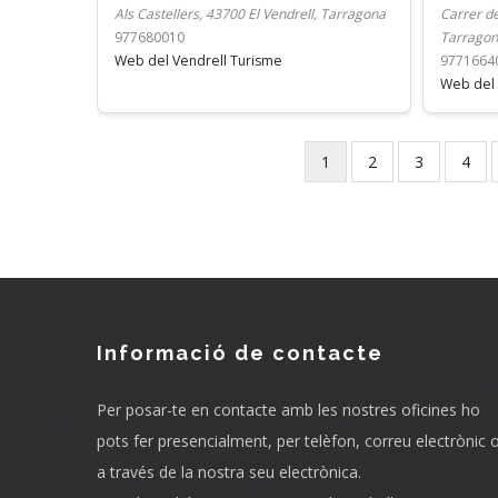
Als Castellers, 43700 El Vendrell, Tarragona
Carrer de
977680010
Tarrago
Web del Vendrell Turisme
9771664
Web del 
Current
1
Page
2
Page
3
Page
4
Pagination
page
Informació de contacte
Per posar-te en contacte amb les nostres oficines ho
pots fer presencialment, per telèfon, correu electrònic 
a través de la nostra seu electrònica.