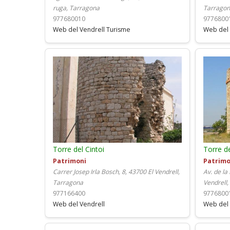
ruga, Tarragona
Tarrago
977680010
9776800
Web del Vendrell Turisme
Web del 
Torre del Cintoi
Torre d
Patrimoni
Patrimo
Carrer Josep Irla Bosch, 8, 43700 El Vendrell,
Av. de la
Tarragona
Vendrell
977166400
9776800
Web del Vendrell
Web del 