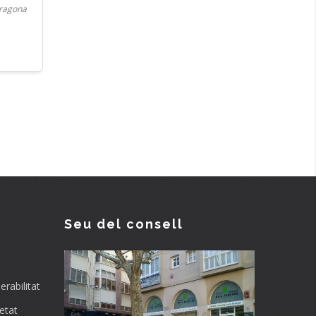
rragona
Seu del consell
rabilitat
etat