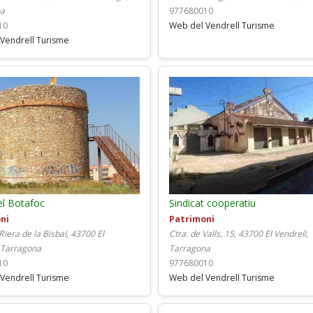
na
977680010
10
Web del Vendrell Turisme
Vendrell Turisme
el Botafoc
Sindicat cooperatiu
ni
Patrimoni
 Riera de la Bisbal, 43700 El
Ctra. de Valls, 15, 43700 El Vendrell,
, Tarragona
Tarragona
10
977680010
Vendrell Turisme
Web del Vendrell Turisme