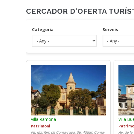
CERCADOR D'OFERTA TURÍS
Categoria
Serveis
Villa Ramona
Villa B
Patrimoni
Patrimo
Pg. Marítim de Coma-ruga, 36, 43880 Coma-
Av. de la