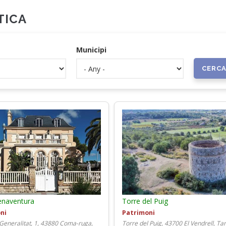
TICA
Municipi
uenaventura
Torre del Puig
ni
Patrimoni
 Generalitat, 1, 43880 Coma-ruga,
Torre del Puig, 43700 El Vendrell, T