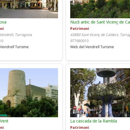
Nova
Nucli antic de Sant Vicenç de Ca
ni
Patrimoni
 Vendrell, Tarragona
43880 Sant Vicenç de Calders, Tarr
10
977680010
Vendrell Turisme
Web del Vendrell Turisme
 Vent
La cascada de la Rambla
ni
Patrimoni