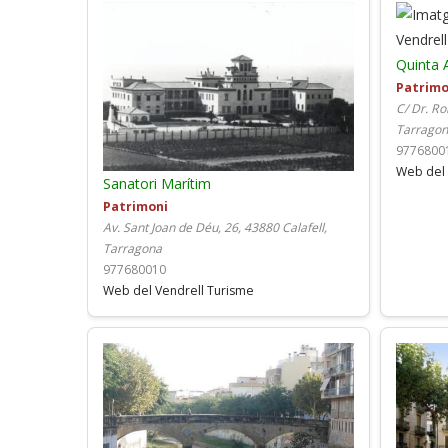
Quinta 
Patrimo
C/ Dr. Ro
Tarrago
9776800
Web del 
Sanatori Marítim
Patrimoni
Av. Sant Joan de Déu, 26, 43880 Calafell,
Tarragona
977680010
Web del Vendrell Turisme