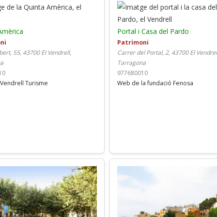
Amèrica
Portal i Casa del Pardo
ni
Patrimoni
bert, 55, 43700 El Vendrell,
Carrer del Portal, 2, 43700 El Vendrel
na
Tarragona
10
977680010
Vendrell Turisme
Web de la fundació Fenosa