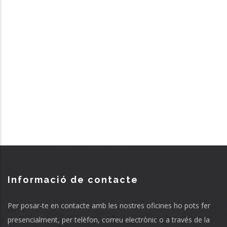
Informació de contacte
Per posar-te en contacte amb les nostres oficines ho pots fer
presencialment, per telèfon, correu electrònic o a través de la