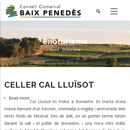
Skip
to
main
content
Enoturisme
Home
-
Enoturisme
Breadcrumb
CELLER CAL LLUÏSOT
Read more
about
Cal Lluïsot
es troba a Bonastre. Es tracta d'una
CELLER
masia damunt d'un turonet, orientada a migdia i arrecerada dels
CAL
vents freds de Mestral. Des de dalt, en un primer terme tenim
LLUÏSOT
davant la vall i el poble de Bonastre, i una mica més enllà,