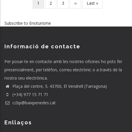
Current
1
Page
2
Page
3
Next
››
Last
Last »
Pagination
page
page
page
Subscribe to Enoturisme
Informació de contacte
Per posar-te en contacte amb les nostres oficines ho pots fer
presencialment, per telèfon, correu electrònic o a través de la
nostra seu electrònica.
Plaça del centre, 5. 43700, El Vendrell (Tarragona)
(+34) 977 15 71 71
ccbp@baixpenedes.cat
Enllaços