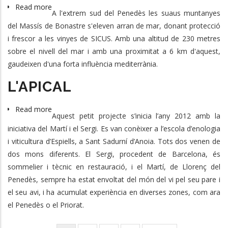
Read more
about
A l'extrem sud del Penedès les suaus muntanyes
SICUS
del Massís de Bonastre s'eleven arran de mar, donant protecció
i frescor a les vinyes de SICUS. Amb una altitud de 230 metres
sobre el nivell del mar i amb una proximitat a 6 km d'aquest,
gaudeixen d'una forta influència mediterrània.
L'APICAL
Read more
about
Aquest petit projecte s’inicia l’any 2012 amb la
L'APICAL
iniciativa del Martí i el Sergi. Es van conèixer a l’escola d’enologia
i viticultura d’Espiells, a Sant Sadurní d’Anoia. Tots dos venen de
dos mons diferents. El Sergi, procedent de Barcelona, és
sommelier i tècnic en restauració, i el Martí, de Llorenç del
Penedès, sempre ha estat envoltat del món del vi pel seu pare i
el seu avi, i ha acumulat experiència en diverses zones, com ara
el Penedès o el Priorat.