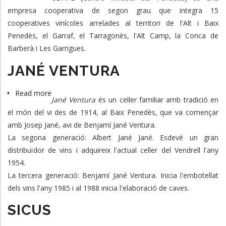
CEVIPE
empresa cooperativa de segon grau que integra 15
-
cooperatives vinícoles arrelades al territori de l'Alt i Baix
COOPERATIVA
Penedès, el Garraf, el Tarragonès, l'Alt Camp, la Conca de
DE
Barberà i Les Garrigues.
VINS
JANÉ VENTURA
I
CAVES
Read more
about
Jané Ventura
és un celler familiar amb tradició en
JANÉ
el món del vi des de 1914, al Baix Penedès, que va començar
VENTURA
amb Josep Jané, avi de Benjamí Jané Ventura.
La segona generació: Albert Jané Jané. Esdevé un gran
distribuïdor de vins i adquireix l'actual celler del Vendrell l'any
1954.
La tercera generació: Benjamí Jané Ventura. Inicia l'embotellat
dels vins l'any 1985 i al 1988 inicia l'elaboració de caves.
SICUS