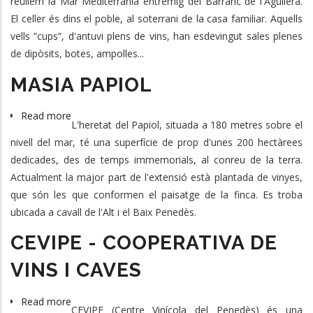
reüllem la Mar Mediterrània entremig del Barranc de l'Aguilera.
El celler és dins el poble, al soterrani de la casa familiar. Aquells
vells “cups”, d'antuvi plens de vins, han esdevingut sales plenes
de dipòsits, botes, ampolles...
MASIA PAPIOL
Read more
about
L'heretat del Papiol, situada a 180 metres sobre el
MASIA
nivell del mar, té una superfície de prop d'unes 200 hectàrees
PAPIOL
dedicades, des de temps immemorials, al conreu de la terra.
Actualment la major part de l'extensió està plantada de vinyes,
que són les que conformen el paisatge de la finca. Es troba
ubicada a cavall de l'Alt i el Baix Penedès.
CEVIPE - COOPERATIVA DE
VINS I CAVES
Read more
about
CEVIPE (Centre Vinícola del Penedès) és una