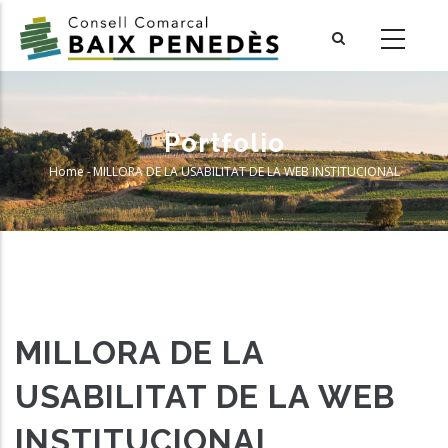
Skip
to
main
content
Portfolio
Home
-
MILLORA DE LA USABILITAT DE LA WEB INSTITUCIONAL
Breadcrumb
MILLORA DE LA
USABILITAT DE LA WEB
INSTITUCIONAL