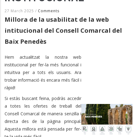
27 March 2025
/
Comments
Millora de la usabilitat de la web
intitucional del Consell Comarcal del
Baix Penedès
Hem actualitzat la nostra web
institucional per fer-la més funcional i
intuïtiva per a tots els usuaris. Ara
trobar informació és encara més fàcil i
ràpid!
Si estàs buscant feina, podràs accedir
a totes les ofertes de treball del
Consell Comarcal de manera senzilla i
directa des de la pàgina principal.
Aquesta millora està pensada per fer-
te la vida més fàcil.