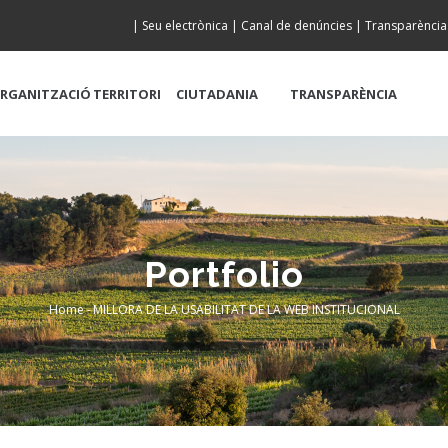
|
Seu electrònica
|
Canal de denúncies
|
Transparència
RGANITZACIÓ
TERRITORI
CIUTADANIA
TRANSPARÈNCIA
Portfolio
Home
-
MILLORA DE LA USABILITAT DE LA WEB INSTITUCIONAL
Breadcrumb