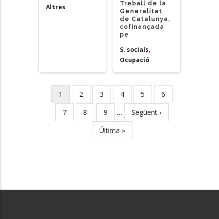
Treball de la
Altres
Generalitat
de Catalunya,
cofinançada
pe
S. socials
,
Ocupació
Current
1
Page
2
Page
3
Page
4
Page
5
Page
6
Pagination
page
Page
7
Page
8
Page
9
…
Next
Següent ›
page
Last
Última »
page