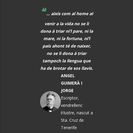
❝
❝
 educadors hem de
... aixís com al home al
La música, aq
r al davant, i quan
venir a la vida no se li
meravellós lleng
eix alguna cosa, o
dona á triar ni’l pare, ni la
universal, hauria 
s i tot abans que
mare, ni la fortuna, ni’l
font de comunic
aregui, hem de
país ahont té de naixer,
entre tots els h
rar els alumnes per
no se li dona á triar
PAU CAS
ò que els vindrà a
tampoch la llengua que
DEFILLÓ
sobre.
ha de brotar de sos llavis.
Músic, n
MARTA
ANGEL
El Vendrel
ÀNGELA MATA
GUIMERÀ I
GARRIGA
JORGE
Política i
Escriptor,
pedagoga
vendrellenc
il·lustre, nascut a
Sta. Cruz de
Tenerife