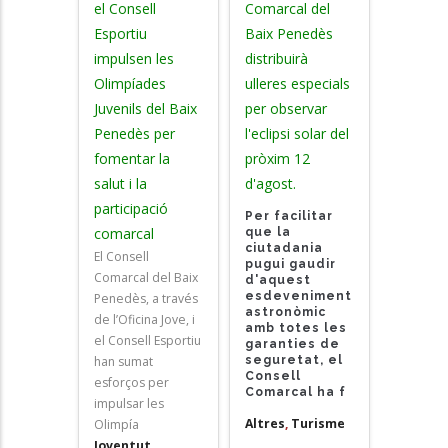
el Consell
Comarcal del
Esportiu
Baix Penedès
impulsen les
distribuirà
Olimpíades
ulleres especials
Juvenils del Baix
per observar
Penedès per
l'eclipsi solar del
fomentar la
pròxim 12
salut i la
d'agost.
participació
Per facilitar
comarcal
que la
ciutadania
El Consell
pugui gaudir
Comarcal del Baix
d'aquest
esdeveniment
Penedès, a través
astronòmic
de l’Oficina Jove, i
amb totes les
el Consell Esportiu
garanties de
han sumat
seguretat, el
Consell
esforços per
Comarcal ha f
impulsar les
Altres
,
Turisme
Olimpía
Joventut