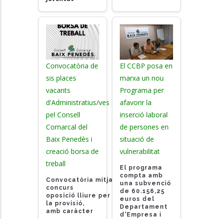
Convocatòria de
El CCBP posa en
sis places
marxa un nou
vacants
Programa per
d'Administratius/ves
afavorir la
pel Consell
inserció laboral
Comarcal del
de persones en
Baix Penedès i
situació de
creació borsa de
vulnerabilitat
treball
El programa
compta amb
Convocatòria mitjançant
una subvenció
concurs
de 60.156,25
oposició lliure
per
euros del
la provisió,
Departament
amb caràcter
d'Empresa i