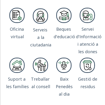
Oficina
Beques
Servei
Serveis
virtual
d'educació
d'Informació
a la
i atenció a
ciutadania
les dones
Suport a
Treballar
Baix
Gestió de
les famílies
al consell
Penedès
residus
al dia