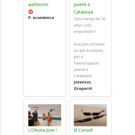
autònoms
juvenil a
Catalunya
P. econòmica
Tens menys de 30
anys i vols
emprendre?
Ara pots sol·licitar
un ajut econòmic
per a
l’autoocupació
juvenil a
Catalunya!
Joventut
,
Ocupació
L’Oficina Jove i
El Consell