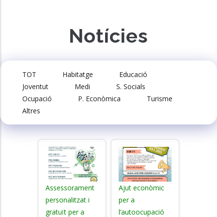
Notícies
TOT
Habitatge
Educació
Joventut
Medi
S. Socials
Ocupació
P. Econòmica
Turisme
Altres
Assessorament
Ajut econòmic
personalitzat i
per a
gratuït per a
l’autoocupació