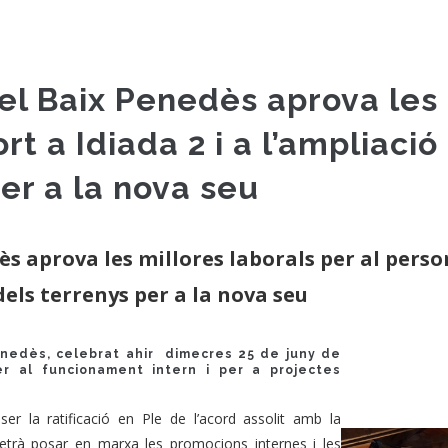
el Baix Penedès aprova les 
t a Idiada 2 i a l’ampliació 
er a la nova seu
s aprova les millores laborals per al person
 dels terrenys per a la nova seu
Penedès, celebrat ahir dimecres 25 de juny de
er al funcionament intern i per a projectes
r la ratificació en Ple de l’acord assolit amb la
metrà posar en marxa les promocions internes i les