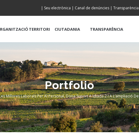
|
Seu electrònica
|
Canal de denúncies
|
Transparència
RGANITZACIÓ
TERRITORI
CIUTADANIA
TRANSPARÈNCIA
Portfolio
s Millores Laborals Per Al Personal, Dona Suport A Idiada 2 I A L’ampliació De