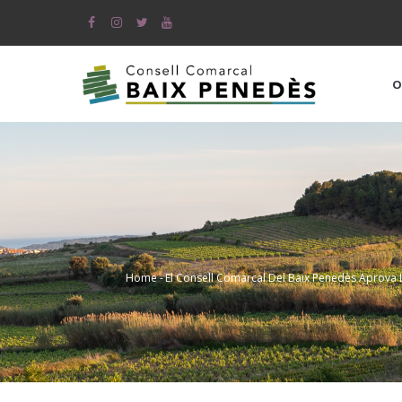
Skip
to
main
content
O
Home
-
El Consell Comarcal Del Baix Penedès Aprova Le
Breadcrumb