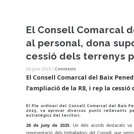
El Consell Comarcal d
al personal, dona supor
cessió dels terrenys p
26 June 2025
/
Comments
El Consell Comarcal del Baix Penedè
l’ampliació de la R8, i rep la cessió
El Ple ordinari del Consell Comarcal del Baix 
2025, va aprovar diversos punts rellevants p
estratègics del territori.
26 de juny de 2025.
Un dels acords destacats va se
representació dels treballadors del Consell, que per