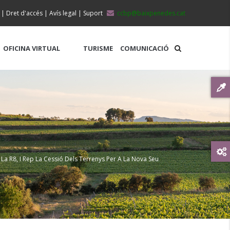
|
Dret d'accés
|
Avís legal
|
Suport
ccbp@baixpenedes.cat
OFICINA VIRTUAL
TURISME
COMUNICACIÓ
 La R8, I Rep La Cessió Dels Terrenys Per A La Nova Seu