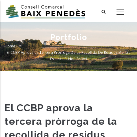
Skip
to
main
content
Portfolio
Home
-
Breadcrumb
El CCBP Aprova La Tercera Pròrroga De La Recollida De Residus Mentre
Es Licita El Nou Servei
El CCBP aprova la
tercera pròrroga de la
recollida de residus