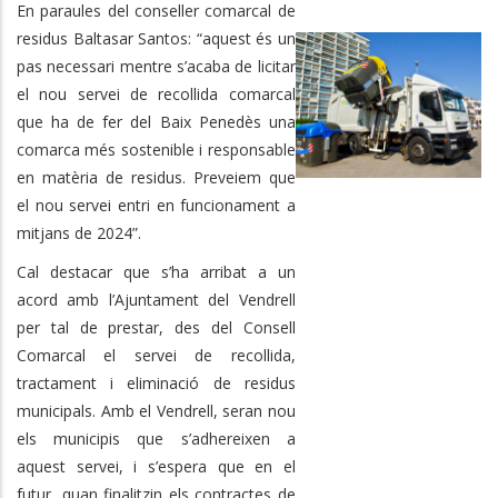
En paraules del conseller comarcal de
residus Baltasar Santos: “aquest és un
pas necessari mentre s’acaba de licitar
el nou servei de recollida comarcal
que ha de fer del Baix Penedès una
comarca més sostenible i responsable
en matèria de residus. Preveiem que
el nou servei entri en funcionament a
mitjans de 2024”.
Cal destacar que s’ha arribat a un
acord amb l’Ajuntament del Vendrell
per tal de prestar, des del Consell
Comarcal el servei de recollida,
tractament i eliminació de residus
municipals. Amb el Vendrell, seran nou
els municipis que s’adhereixen a
aquest servei, i s’espera que en el
futur, quan finalitzin els contractes de