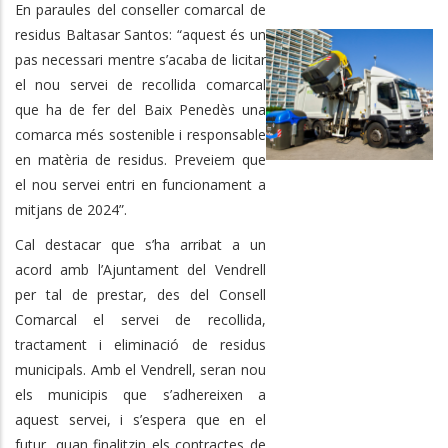
En paraules del conseller comarcal de
residus Baltasar Santos: “aquest és un
pas necessari mentre s’acaba de licitar
el nou servei de recollida comarcal
que ha de fer del Baix Penedès una
comarca més sostenible i responsable
en matèria de residus. Preveiem que
el nou servei entri en funcionament a
mitjans de 2024”.
Cal destacar que s’ha arribat a un
acord amb l’Ajuntament del Vendrell
per tal de prestar, des del Consell
Comarcal el servei de recollida,
tractament i eliminació de residus
municipals. Amb el Vendrell, seran nou
els municipis que s’adhereixen a
aquest servei, i s’espera que en el
futur, quan finalitzin els contractes de