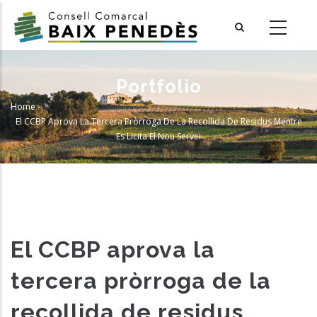
Skip
to
main
content
Portfolio
Home
-
Breadcrumb
El CCBP Aprova La Tercera Pròrroga De La Recollida De Residus Mentre
Es Licita El Nou Servei
El CCBP aprova la
tercera pròrroga de la
recollida de residus