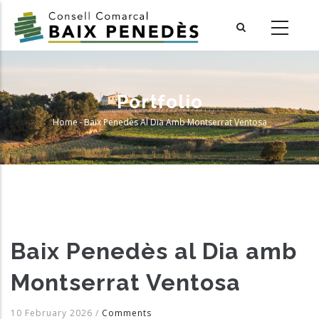
Skip
to
main
content
Portfolio
Home
-
Baix Penedès Al Dia Amb Montserrat Ventosa
Breadcrumb
Baix Penedès al Dia amb
Montserrat Ventosa
10 February 2026
/
Comments