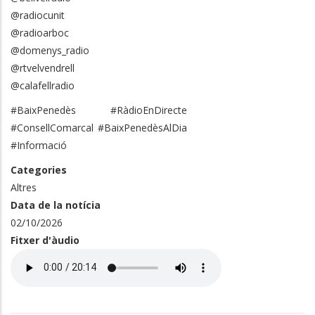
@radiocunit
@radioarboc
@domenys_radio
@rtvelvendrell
@calafellradio
#BaixPenedès #RàdioEnDirecte
#ConsellComarcal #BaixPenedèsAlDia
#Informació
Categories
Altres
Data de la notícia
02/10/2026
Fitxer d'àudio
Audio
file