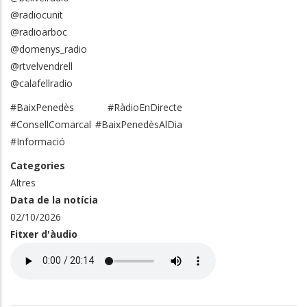
@radiocunit
@radioarboc
@domenys_radio
@rtvelvendrell
@calafellradio
#BaixPenedès #RàdioEnDirecte
#ConsellComarcal #BaixPenedèsAlDia
#Informació
Categories
Altres
Data de la notícia
02/10/2026
Fitxer d'àudio
Audio
file