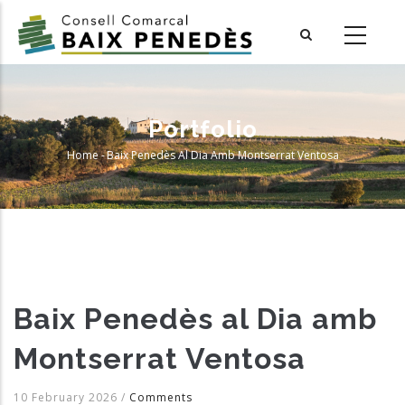
Skip
to
main
content
Portfolio
Home
-
Baix Penedès Al Dia Amb Montserrat Ventosa
Breadcrumb
Baix Penedès al Dia amb
Montserrat Ventosa
10 February 2026
/
Comments