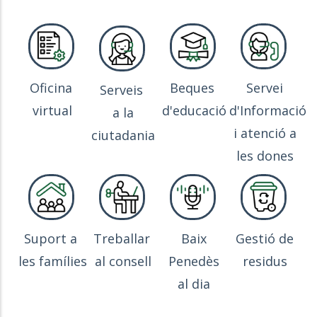
Oficina
Beques
Servei
Serveis
virtual
d'educació
d'Informació
a la
i atenció a
ciutadania
les dones
Suport a
Treballar
Baix
Gestió de
les famílies
al consell
Penedès
residus
al dia