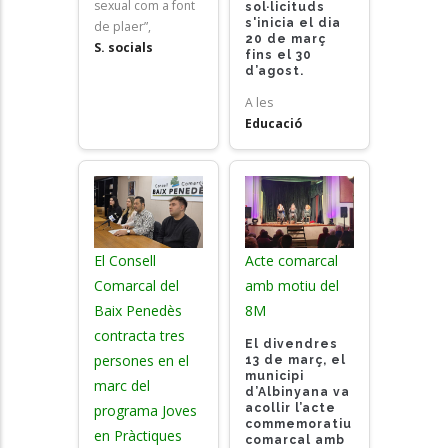
sexual com a font
sol·licituds
s'inicia el dia
de plaer”,
20 de març
S. socials
fins el 30
d’agost.
A les
Educació
El Consell
Acte comarcal
Comarcal del
amb motiu del
Baix Penedès
8M
contracta tres
El divendres
persones en el
13 de març, el
municipi
marc del
d’Albinyana va
acollir l’acte
programa Joves
commemoratiu
en Pràctiques
comarcal amb