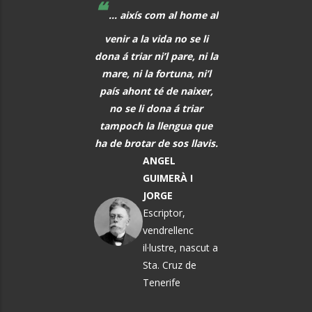
❝
❝
 educadors hem de
... aixís com al home al
La música, aq
r al davant, i quan
venir a la vida no se li
meravellós lleng
eix alguna cosa, o
dona á triar ni’l pare, ni la
universal, hauria 
s i tot abans que
mare, ni la fortuna, ni’l
font de comunic
aregui, hem de
país ahont té de naixer,
entre tots els h
rar els alumnes per
no se li dona á triar
PAU CAS
ò que els vindrà a
tampoch la llengua que
DEFILLÓ
sobre.
ha de brotar de sos llavis.
Músic, n
MARTA
ANGEL
El Vendrel
ÀNGELA MATA
GUIMERÀ I
GARRIGA
JORGE
Política i
Escriptor,
pedagoga
vendrellenc
il·lustre, nascut a
Sta. Cruz de
Tenerife