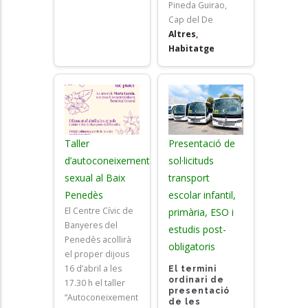
Pineda Guirao,
Cap del De
Altres
,
Habitatge
Taller
Presentació de
d’autoconeixement
sol·licituds
sexual al Baix
transport
Penedès
escolar infantil,
El Centre Cívic de
primària, ESO i
Banyeres del
estudis post-
Penedès acollirà
obligatoris
el proper dijous
16 d’abril a les
El termini
ordinari de
17.30 h el taller
presentació
“Autoconeixement
de les