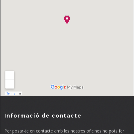
Informació de contacte
Per posar-te en contacte amb les nostres oficines ho pots fer