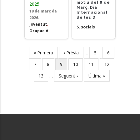
motiu del 8 de
2025
Març, Dia
18 de març de
Internacional
2026
.
de les D
Joventut
,
S. socials
Ocupació
First
« Primera
Previous
‹ Prèvia
…
Page
5
Page
6
Pagination
page
page
Page
7
Page
8
Current
9
Page
10
Page
11
Page
12
page
Page
13
…
Next
Següent ›
Last
Última »
page
page