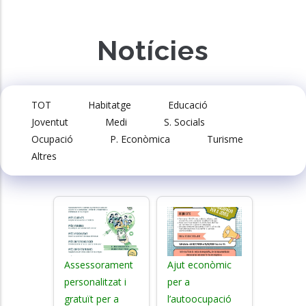
Notícies
TOT
Habitatge
Educació
Joventut
Medi
S. Socials
Ocupació
P. Econòmica
Turisme
Altres
Assessorament
Ajut econòmic
personalitzat i
per a
gratuït per a
l’autoocupació