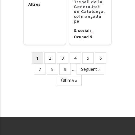
Treball de la
Altres
Generalitat
de Catalunya,
cofinançada
pe
S. socials
,
Ocupació
Current
1
Page
2
Page
3
Page
4
Page
5
Page
6
Pagination
page
Page
7
Page
8
Page
9
…
Next
Següent ›
page
Last
Última »
page