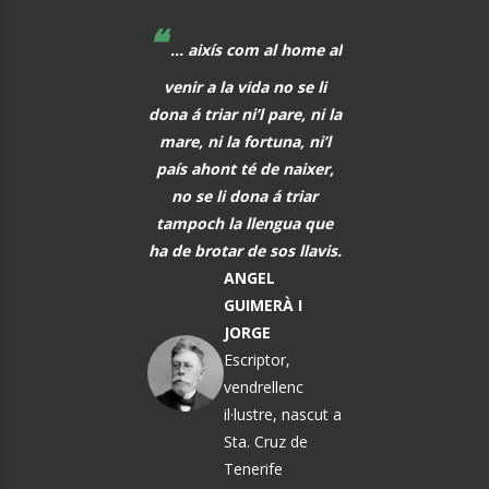
❝
 aixís com al home al
La música, aquest
r a la vida no se li
meravellós llenguatge
triar ni’l pare, ni la
universal, hauria de ser
 ni la fortuna, ni’l
font de comunicació
ahont té de naixer,
entre tots els homes.
se li dona á triar
PAU CASALS I
och la llengua que
DEFILLÓ
brotar de sos llavis.
Músic, nascut a
ANGEL
El Vendrell
GUIMERÀ I
JORGE
Escriptor,
vendrellenc
il·lustre, nascut a
Sta. Cruz de
Tenerife