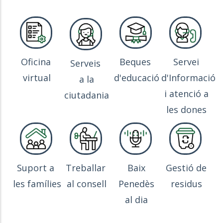
Oficina
Beques
Servei
Serveis
virtual
d'educació
d'Informació
a la
i atenció a
ciutadania
les dones
Suport a
Treballar
Baix
Gestió de
les famílies
al consell
Penedès
residus
al dia