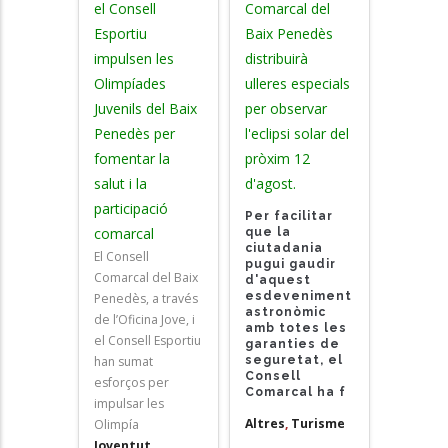
el Consell
Comarcal del
Esportiu
Baix Penedès
impulsen les
distribuirà
Olimpíades
ulleres especials
Juvenils del Baix
per observar
Penedès per
l'eclipsi solar del
fomentar la
pròxim 12
salut i la
d'agost.
participació
Per facilitar
comarcal
que la
ciutadania
El Consell
pugui gaudir
Comarcal del Baix
d'aquest
esdeveniment
Penedès, a través
astronòmic
de l’Oficina Jove, i
amb totes les
el Consell Esportiu
garanties de
han sumat
seguretat, el
Consell
esforços per
Comarcal ha f
impulsar les
Altres
,
Turisme
Olimpía
Joventut