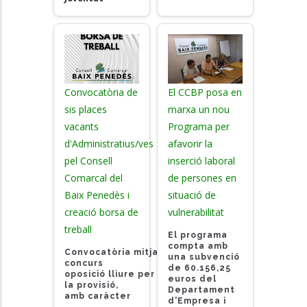
Convocatòria de
El CCBP posa en
sis places
marxa un nou
vacants
Programa per
d'Administratius/ves
afavorir la
pel Consell
inserció laboral
Comarcal del
de persones en
Baix Penedès i
situació de
creació borsa de
vulnerabilitat
treball
El programa
compta amb
Convocatòria mitjançant
una subvenció
concurs
de 60.156,25
oposició lliure
per
euros del
la provisió,
Departament
amb caràcter
d'Empresa i