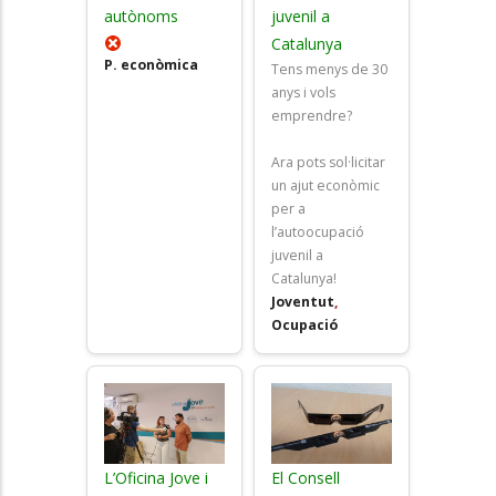
autònoms
juvenil a
Catalunya
P. econòmica
Tens menys de 30
anys i vols
emprendre?
Ara pots sol·licitar
un ajut econòmic
per a
l’autoocupació
juvenil a
Catalunya!
Joventut
,
Ocupació
L’Oficina Jove i
El Consell