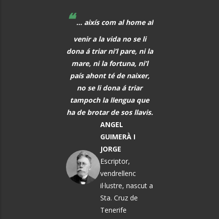
❝
❝
 educadors hem de
... aixís com al home al
La música, aq
r al davant, i quan
venir a la vida no se li
meravellós lleng
eix alguna cosa, o
dona á triar ni’l pare, ni la
universal, hauria 
s i tot abans que
mare, ni la fortuna, ni’l
font de comunic
aregui, hem de
país ahont té de naixer,
entre tots els h
rar els alumnes per
no se li dona á triar
PAU CAS
ò que els vindrà a
tampoch la llengua que
DEFILLÓ
sobre.
ha de brotar de sos llavis.
Músic, n
MARTA
ANGEL
El Vendrel
ÀNGELA MATA
GUIMERÀ I
GARRIGA
JORGE
Política i
Escriptor,
pedagoga
vendrellenc
il·lustre, nascut a
Sta. Cruz de
Tenerife