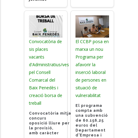
Convocatòria de
El CCBP posa en
sis places
marxa un nou
vacants
Programa per
d'Administratius/ves
afavorir la
pel Consell
inserció laboral
Comarcal del
de persones en
Baix Penedès i
situació de
creació borsa de
vulnerabilitat
treball
El programa
compta amb
Convocatòria mitjançant
una subvenció
concurs
de 60.156,25
oposició lliure
per
euros del
la provisió,
Departament
amb caràcter
d'Empresa i