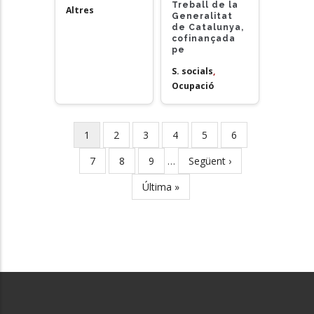
Treball de la
Altres
Generalitat
de Catalunya,
cofinançada
pe
S. socials
,
Ocupació
Current
1
Page
2
Page
3
Page
4
Page
5
Page
6
Pagination
page
Page
7
Page
8
Page
9
…
Next
Següent ›
page
Last
Última »
page