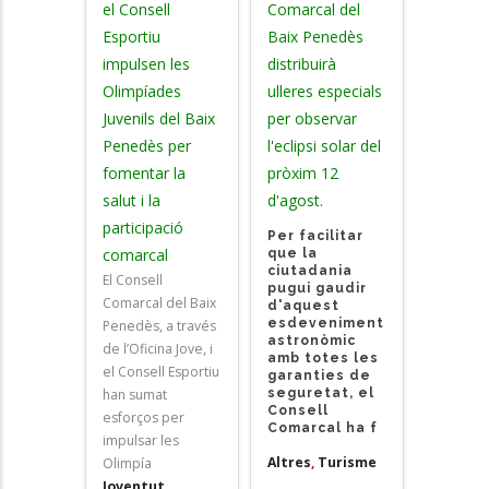
el Consell
Comarcal del
Esportiu
Baix Penedès
impulsen les
distribuirà
Olimpíades
ulleres especials
Juvenils del Baix
per observar
Penedès per
l'eclipsi solar del
fomentar la
pròxim 12
salut i la
d'agost.
participació
Per facilitar
comarcal
que la
ciutadania
El Consell
pugui gaudir
Comarcal del Baix
d'aquest
esdeveniment
Penedès, a través
astronòmic
de l’Oficina Jove, i
amb totes les
el Consell Esportiu
garanties de
han sumat
seguretat, el
Consell
esforços per
Comarcal ha f
impulsar les
Altres
,
Turisme
Olimpía
Joventut