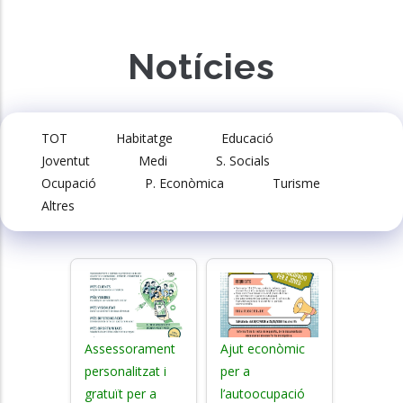
Notícies
TOT
Habitatge
Educació
Joventut
Medi
S. Socials
Ocupació
P. Econòmica
Turisme
Altres
Assessorament
Ajut econòmic
personalitzat i
per a
gratuït per a
l’autoocupació