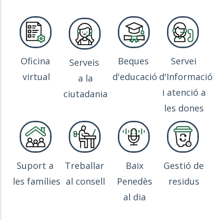
Oficina
Beques
Servei
Serveis
virtual
d'educació
d'Informació
a la
i atenció a
ciutadania
les dones
Suport a
Treballar
Baix
Gestió de
les famílies
al consell
Penedès
residus
al dia