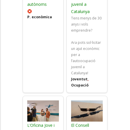
autònoms
juvenil a
Catalunya
P. econòmica
Tens menys de 30
anys i vols
emprendre?
Ara pots sol·licitar
un ajut econòmic
per a
l’autoocupació
juvenil a
Catalunya!
Joventut
,
Ocupació
L’Oficina Jove i
El Consell