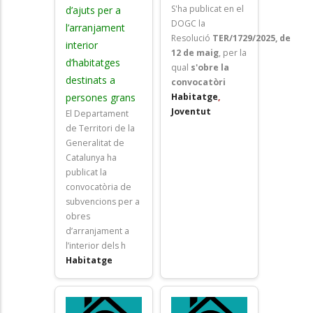
S'ha publicat en el
d’ajuts per a
DOGC la
l’arranjament
Resolució
TER/1729/2025, de
interior
12 de maig
, per la
d’habitatges
qual
s'obre la
destinats a
convocatòri
persones grans
Habitatge
,
Joventut
El Departament
de Territori de la
Generalitat de
Catalunya ha
publicat la
convocatòria de
subvencions per a
obres
d’arranjament a
l’interior dels h
Habitatge