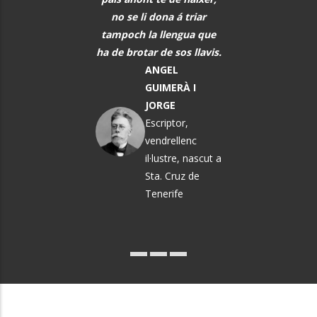
rar els alumnes per
no se li dona á triar
PAU CAS
ò que els vindrà a
tampoch la llengua que
DEFILLÓ
sobre.
ha de brotar de sos llavis.
Músic, n
MARTA
ANGEL
El Vendrel
ÀNGELA MATA
GUIMERÀ I
GARRIGA
JORGE
Política i
Escriptor,
pedagoga
vendrellenc
il·lustre, nascut a
Sta. Cruz de
Tenerife