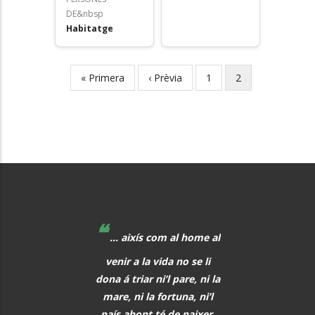
DE&nbsp
Habitatge
First
« Primera
Previous
‹ Prèvia
Page
1
Current
2
Pagination
page
page
page
❝
❝
 educadors hem de
... aixís com al home al
La música, aq
r al davant, i quan
venir a la vida no se li
meravellós lleng
eix alguna cosa, o
dona á triar ni’l pare, ni la
universal, hauria 
s i tot abans que
mare, ni la fortuna, ni’l
font de comunic
aregui, hem de
país ahont té de naixer,
entre tots els h