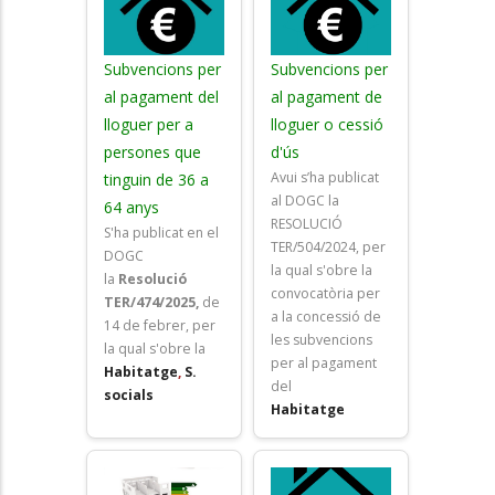
Subvencions per
Subvencions per
al pagament del
al pagament de
lloguer per a
lloguer o cessió
persones que
d'ús
Avui s’ha publicat
tinguin de 36 a
al DOGC la
64 anys
RESOLUCIÓ
S'ha publicat en el
TER/504/2024, per
DOGC
la qual s'obre la
la
Resolució
convocatòria per
TER/474/2025,
de
a la concessió de
14 de febrer, per
les subvencions
la qual s'obre la
per al pagament
Habitatge
,
S.
del
socials
Habitatge