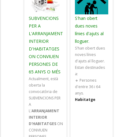
SUBVENCIONS
S'han obert
PER A
dues noves
L'ARRANJAMENT
línies d'ajuts al
INTERIOR
lloguer.
S'han obert dues
D'HABITATGES
noves línies
ON CONVIUEN
d'ajuts al lloguer.
PERSONES DE
Estan destinades
65 ANYS O MÉS
a:
Actualment, està
🔹 Persones
oberta la
d'entre 36 i 64
convocatòria de
anys.
SUBVENCIONS PER
Habitatge
A
L'
ARRANJAMENT
INTERIOR
D'HABITATGES
ON
CONVIUEN
PERSONES