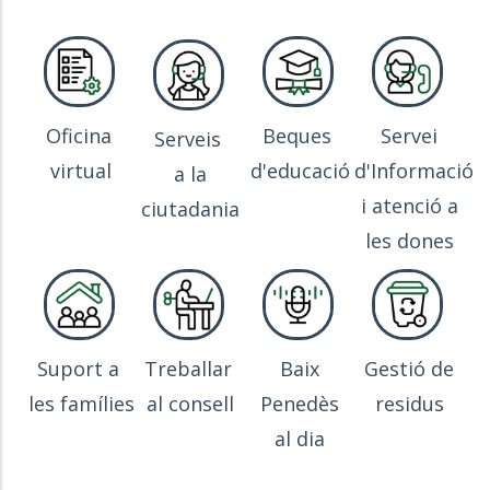
Oficina
Beques
Servei
Serveis
virtual
d'educació
d'Informació
a la
i atenció a
ciutadania
les dones
Suport a
Treballar
Baix
Gestió de
les famílies
al consell
Penedès
residus
al dia